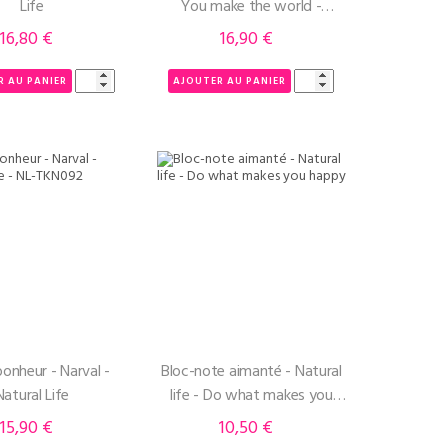
Life
You make the world -
Natural Life
16,80 €
16,90 €
Prix
Prix
R AU PANIER
AJOUTER AU PANIER
onheur - Narval -
Bloc-note aimanté - Natural
Natural Life
life - Do what makes you
happy
15,90 €
10,50 €
Prix
Prix