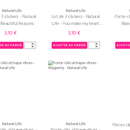
Natural Life
Natural Life
 3 stickers - Natural
Lot de 3 stickers - Natural
Porte-cl
- Beautiful Reasons
Life - You make my heart
Blan
happy
3,10 €
3,10 €
Prix
Prix
ER AU PANIER
AJOUTER AU PANIER
AJOUTE
Natural Life
Natural Life
Pinces cli
clés attrape-rêves -
Porte-clés attrape-rêves -