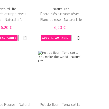
Natural Life
Natural Life
és attrape-rêves -
Porte-clés attrape-rêves -
c - Natural Life
Blanc et rose - Natural Life
6,20 €
6,20 €
Prix
Prix
R AU PANIER
AJOUTER AU PANIER
ps Fleuries - Natural
Pot de fleur - Terra cotta -