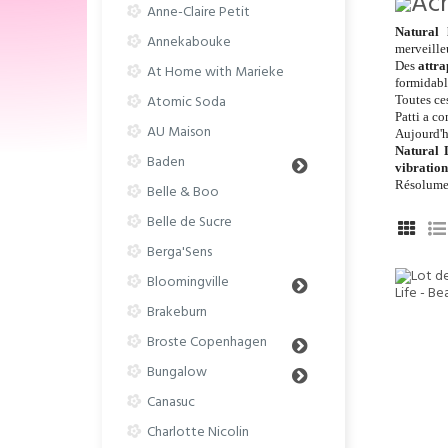
Anne-Claire Petit
Natural l
Annekabouke
merveille
Des
attra
At Home with Marieke
formidab
Atomic Soda
Toutes ces
Patti a c
AU Maison
Aujourd'h
Natural 
Baden
vibration
Résolumen
Belle & Boo
Belle de Sucre
Berga'Sens
Bloomingville
Brakeburn
Broste Copenhagen
Bungalow
Canasuc
Charlotte Nicolin