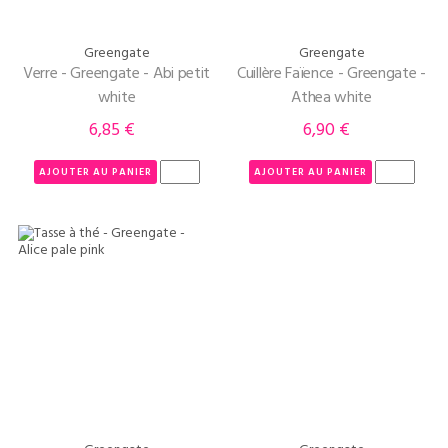
Greengate
Greengate
Verre - Greengate - Abi petit
Cuillère Faïence - Greengate -
white
Athea white
6,85 €
6,90 €
Prix
Prix
AJOUTER AU PANIER
AJOUTER AU PANIER