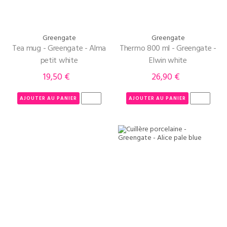
Greengate
Greengate
Tea mug - Greengate - Alma
Thermo 800 ml - Greengate -
petit white
Elwin white
19,50 €
26,90 €
Prix
Prix
AJOUTER AU PANIER
AJOUTER AU PANIER