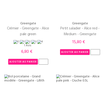
Greengate
Greengate
Crémier - Greengate - Alice
Petit saladier - Alice red -
pale green
Medium - Greengate
15,80 €
Prix
1 Avis
6,80 €
Prix
AJOUTER AU PANIER
AJOUTER AU PANIER