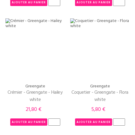
AJOUTER AU PANIER
AJOUTER AU PANIER
Greengate
Greengate
Crémier - Greengate - Hailey
Coquetier - Greengate - Flora
white
white
21,80 €
5,80 €
Prix
Prix
AJOUTER AU PANIER
AJOUTER AU PANIER