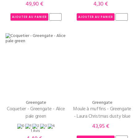
49,90 €
4,30 €
Prix
Prix
AJOUTER AU PANIER
AJOUTER AU PANIER
Greengate
Greengate
Coquetier - Greengate - Alice
Moule à muffins - Greengate
pale green
- Laura Christmas dusty blue
43,95 €
Prix
1 Avis