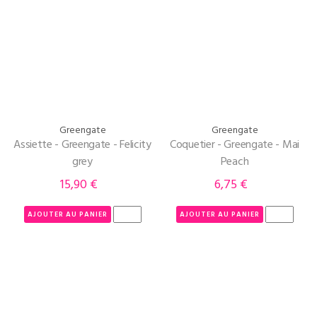
Greengate
Greengate
Assiette - Greengate - Felicity
Coquetier - Greengate - Mai
grey
Peach
15,90 €
6,75 €
Prix
Prix
AJOUTER AU PANIER
AJOUTER AU PANIER