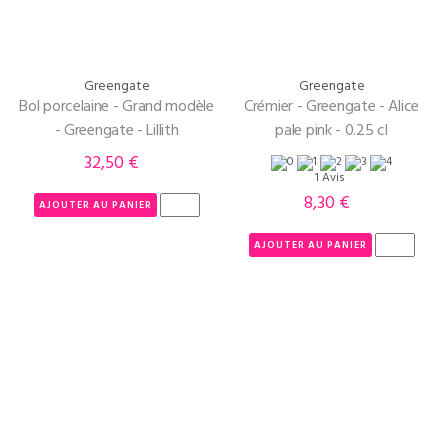
Greengate
Greengate
Bol porcelaine - Grand modèle
Crémier - Greengate - Alice
- Greengate - Lillith
pale pink - 0.25 cl
32,50 €
Prix
1 Avis
8,30 €
Prix
AJOUTER AU PANIER
AJOUTER AU PANIER