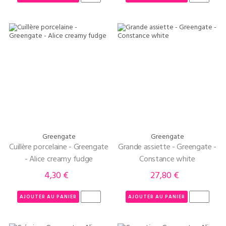
Greengate
Greengate
Cuillère porcelaine - Greengate
Grande assiette - Greengate -
- Alice creamy fudge
Constance white
4,30 €
27,80 €
Prix
Prix
AJOUTER AU PANIER
AJOUTER AU PANIER