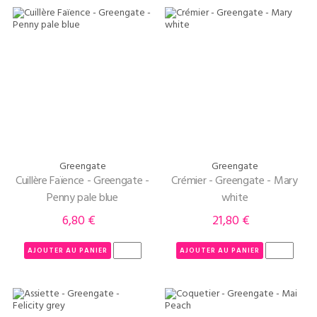
Greengate
Greengate
Cuillère Faïence - Greengate -
Crémier - Greengate - Mary
Penny pale blue
white
6,80 €
21,80 €
Prix
Prix
AJOUTER AU PANIER
AJOUTER AU PANIER