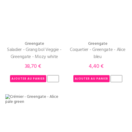
Greengate
Greengate
Saladier - Grang bol Veggie -
Coquetier - Greengate - Alice
Greengate - Mozy white
bleu
38,70 €
4,40 €
Prix
Prix
AJOUTER AU PANIER
AJOUTER AU PANIER