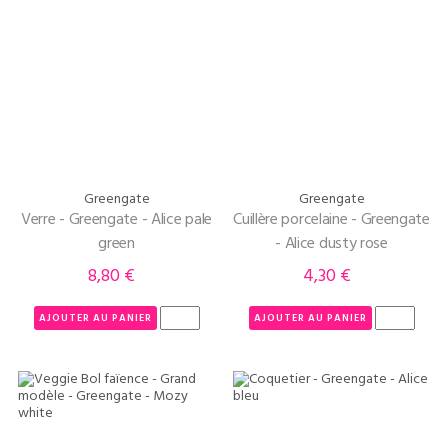
Greengate
Greengate
Verre - Greengate - Alice pale
Cuillère porcelaine - Greengate
green
- Alice dusty rose
8,80 €
4,30 €
Prix
Prix
AJOUTER AU PANIER
AJOUTER AU PANIER