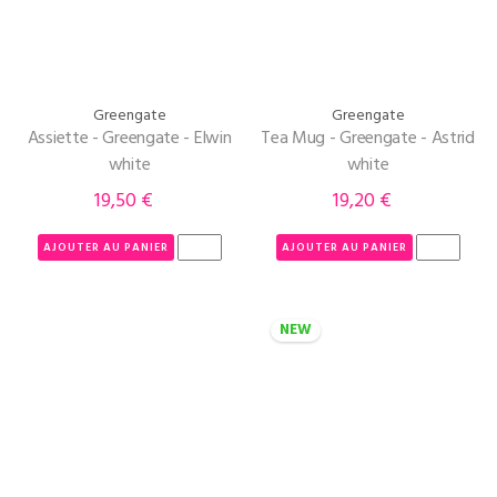
Greengate
Greengate
Assiette - Greengate - Elwin
Tea Mug - Greengate - Astrid
white
white
19,50 €
19,20 €
Prix
Prix
AJOUTER AU PANIER
AJOUTER AU PANIER
NEW