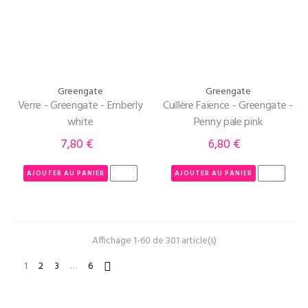
Greengate
Greengate
Verre - Greengate - Emberly
Cuillère Faïence - Greengate -
white
Penny pale pink
7,80 €
6,80 €
Prix
Prix
AJOUTER AU PANIER
AJOUTER AU PANIER
Affichage 1-60 de 301 article(s)
1
2
3
…
6