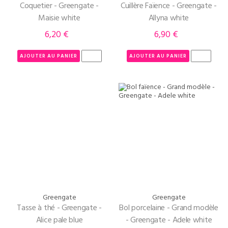
Coquetier - Greengate -
Cuillère Faïence - Greengate -
Maisie white
Allyna white
6,20 €
6,90 €
Prix
Prix
AJOUTER AU PANIER
AJOUTER AU PANIER
Greengate
Greengate
Tasse à thé - Greengate -
Bol porcelaine - Grand modèle
Alice pale blue
- Greengate - Adele white