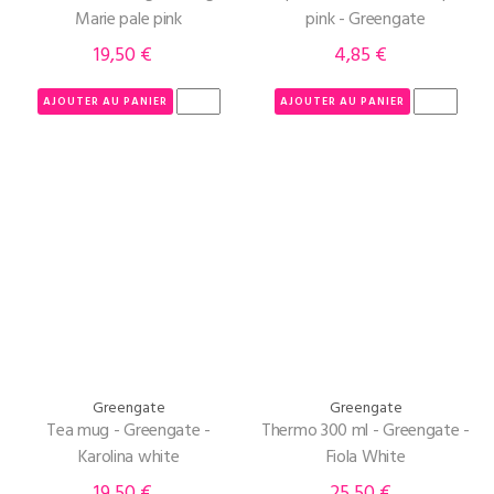
Marie pale pink
pink - Greengate
19,50 €
4,85 €
Prix
Prix
AJOUTER AU PANIER
AJOUTER AU PANIER
Greengate
Greengate
Tea mug - Greengate -
Thermo 300 ml - Greengate -
Karolina white
Fiola White
19,50 €
25,50 €
Prix
Prix