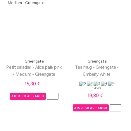
Greengate
Greengate
Petit saladier - Alice pale pink
Tea mug - Greengate -
- Medium - Greengate
Emberly white
15,80 €
Prix
1 Avis
19,80 €
Prix
AJOUTER AU PANIER
AJOUTER AU PANIER