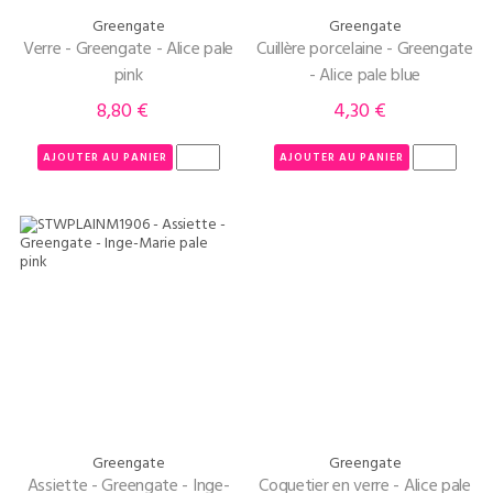
Greengate
Greengate
Verre - Greengate - Alice pale
Cuillère porcelaine - Greengate
pink
- Alice pale blue
8,80 €
4,30 €
Prix
Prix
AJOUTER AU PANIER
AJOUTER AU PANIER
Greengate
Greengate
Assiette - Greengate - Inge-
Coquetier en verre - Alice pale