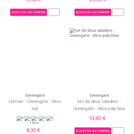
AJOUTER AU PANIER
AJOUTER AU PANIER
Greengate
Greengate
Crémier - Greengate - Alice
Set de deux saladiers -
red
Greengate - Alice pale blue
53,80 €
Prix
1 Avis
8,30 €
Prix
AJOUTER AU PANIER