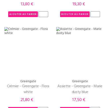
13,80 €
19,30 €
Prix
Prix
AJOUTER AU PANIER
AJOUTER AU PANIER
Greengate
Greengate
Crémier - Greengate - Flora
Assiette - Greengate - Marie
white
dusty blue
21,80 €
17,50 €
Prix
Prix