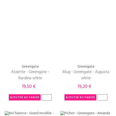
Greengate
Greengate
Assiette - Greengate -
Mug - Greengate - Augusta
Karolina white
white
19,50 €
19,20 €
Prix
Prix
AJOUTER AU PANIER
AJOUTER AU PANIER