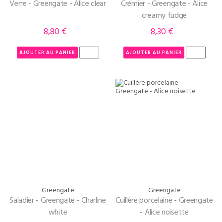
Verre - Greengate - Alice clear
Crémier - Greengate - Alice
creamy fudge
8,80 €
8,30 €
Prix
Prix
AJOUTER AU PANIER
AJOUTER AU PANIER
Greengate
Greengate
Saladier - Greengate - Charline
Cuillère porcelaine - Greengate
white
- Alice noisette