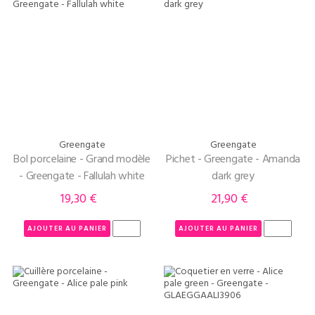
Greengate
Greengate
Bol porcelaine - Grand modèle
Pichet - Greengate - Amanda
- Greengate - Fallulah white
dark grey
19,30 €
21,90 €
Prix
Prix
AJOUTER AU PANIER
AJOUTER AU PANIER