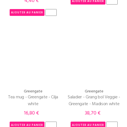
4,40 €
Prix
AJOUTER AU PANIER
AJOUTER AU PANIER
Greengate
Greengate
Tea mug - Greengate - Cilja
Saladier - Grang bol Veggie -
white
Greengate - Madison white
16,80 €
38,70 €
Prix
Prix
AJOUTER AU PANIER
AJOUTER AU PANIER