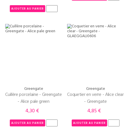
AJOUTER AU PANIER
Greengate
Greengate
Cuillère porcelaine - Greengate
Coquetier en verre - Alice clear
- Alice pale green
- Greengate
4,30 €
4,85 €
Prix
Prix
AJOUTER AU PANIER
AJOUTER AU PANIER