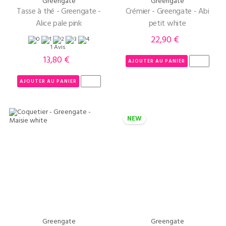
Greengate
Greengate
Tasse à thé - Greengate -
Crémier - Greengate - Abi
Alice pale pink
petit white
22,90 €
Prix
1 Avis
13,80 €
Prix
AJOUTER AU PANIER
AJOUTER AU PANIER
NEW
Greengate
Greengate