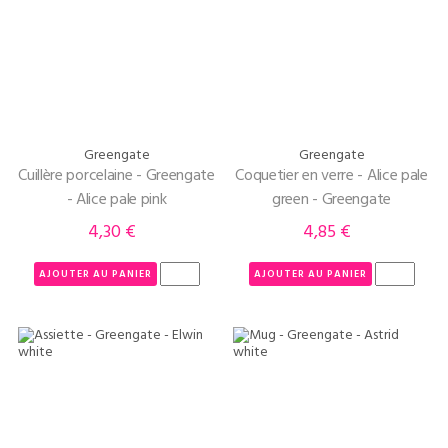
Greengate
Greengate
Cuillère porcelaine - Greengate
Coquetier en verre - Alice pale
- Alice pale pink
green - Greengate
4,30 €
4,85 €
Prix
Prix
AJOUTER AU PANIER
AJOUTER AU PANIER