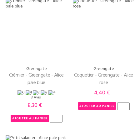
Greengate
Greengate
Crémier - Greengate - Alice
Coquetier - Greengate - Alice
pale blue
rose
4,40 €
Prix
3 Avis
8,30 €
Prix
AJOUTER AU PANIER
AJOUTER AU PANIER