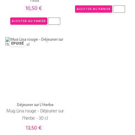
1 Avis
10,50 €
Prix
AJOUTER AU PANIER
AJOUTER AU PANIER
EPUISÉ
Déjeuner sur L'Herbe
Mug Lina rouge - Déjeuner sur
l'herbe - 30 cl
13,50 €
Prix