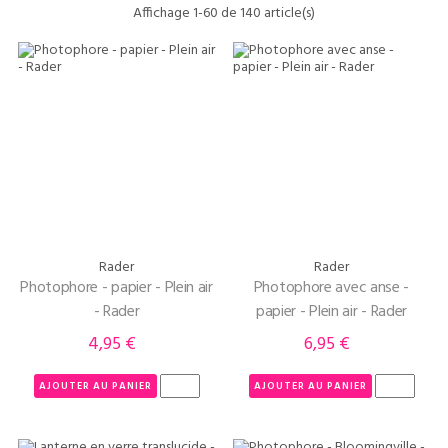
Affichage 1-60 de 140 article(s)
Rader
Rader
Photophore - papier - Plein air
Photophore avec anse -
- Rader
papier - Plein air - Rader
4,95 €
6,95 €
Prix
Prix
AJOUTER AU PANIER
AJOUTER AU PANIER