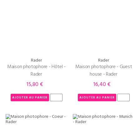
Rader
Rader
Maison photophore - Hôtel -
Maison photophore - Guest
Rader
house - Rader
15,80 €
16,40 €
Prix
Prix
AJOUTER AU PANIER
AJOUTER AU PANIER