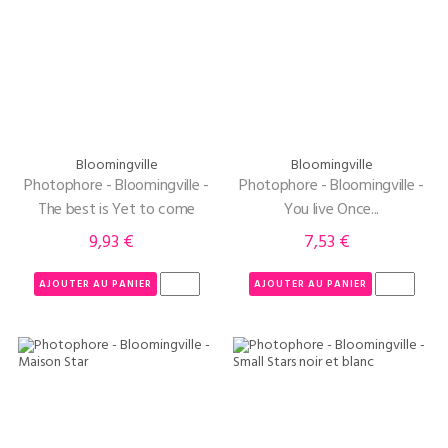
Bloomingville
Bloomingville
Photophore - Bloomingville -
Photophore - Bloomingville -
The best is Yet to come
You live Once...
9,93 €
7,53 €
Prix
Prix
AJOUTER AU PANIER
AJOUTER AU PANIER