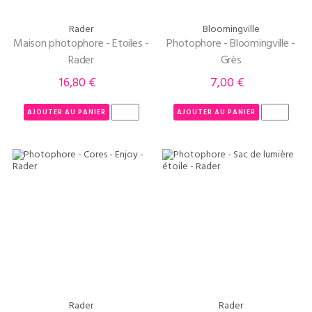
Rader
Bloomingville
Maison photophore - Etoiles -
Photophore - Bloomingville -
Rader
Grès
16,80 €
7,00 €
Prix
Prix
AJOUTER AU PANIER
AJOUTER AU PANIER
Rader
Rader