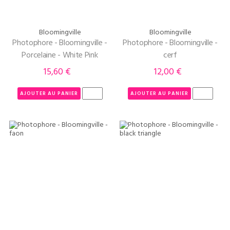
Bloomingville
Bloomingville
Photophore - Bloomingville -
Photophore - Bloomingville -
Porcelaine - White Pink
cerf
15,60 €
12,00 €
Prix
Prix
AJOUTER AU PANIER
AJOUTER AU PANIER