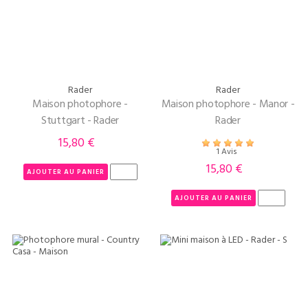
Rader
Rader
Maison photophore -
Maison photophore - Manor -
Stuttgart - Rader
Rader
15,80 €
Prix
1 Avis
15,80 €
Prix
AJOUTER AU PANIER
AJOUTER AU PANIER