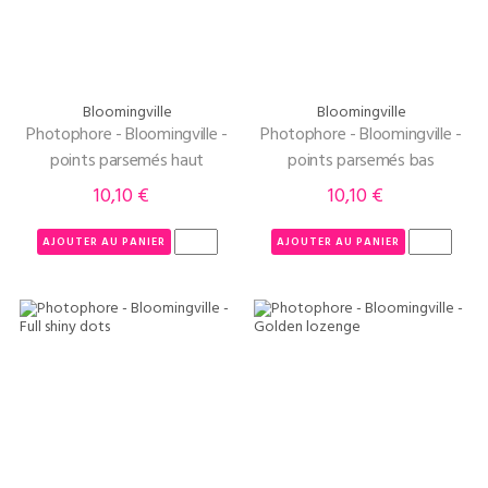
Bloomingville
Bloomingville
Photophore - Bloomingville -
Photophore - Bloomingville -
points parsemés haut
points parsemés bas
10,10 €
10,10 €
Prix
Prix
AJOUTER AU PANIER
AJOUTER AU PANIER