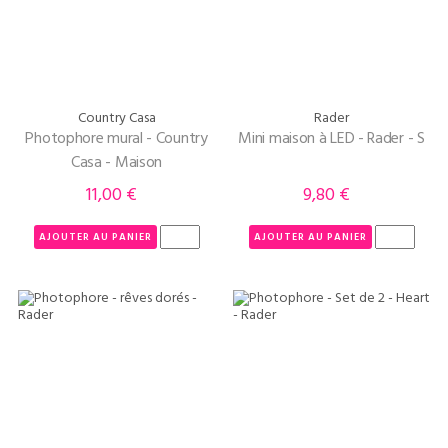
Country Casa
Rader
Photophore mural - Country
Mini maison à LED - Rader - S
Casa - Maison
11,00 €
9,80 €
Prix
Prix
AJOUTER AU PANIER
AJOUTER AU PANIER