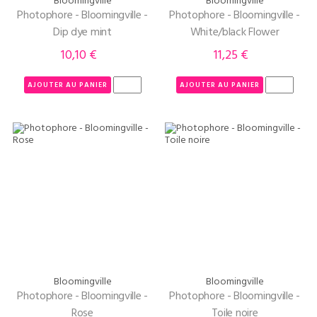
Bloomingville
Bloomingville
Photophore - Bloomingville -
Photophore - Bloomingville -
Dip dye mint
White/black Flower
10,10 €
11,25 €
Prix
Prix
AJOUTER AU PANIER
AJOUTER AU PANIER
Bloomingville
Bloomingville
Photophore - Bloomingville -
Photophore - Bloomingville -
Rose
Toile noire