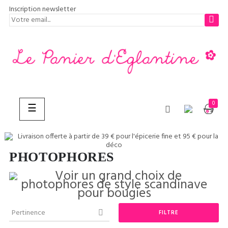
Inscription newsletter
0
Basculer
☰
la
navigation
PHOTOPHORES
CHERCHER
Pertinence
FILTRE
