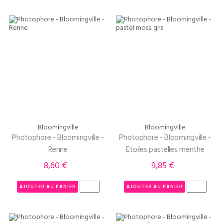
Bloomingville
Bloomingville
Photophore - Bloomingville -
Photophore - Bloomingville -
Renne
Etoiles pastelles menthe
8,60 €
9,85 €
Prix
Prix
AJOUTER AU PANIER
AJOUTER AU PANIER