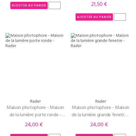
21,50 €
Prix
AJOUTER AU PANIER
AJOUTER AU PANIER
Rader
Rader
Maison photophore - Maison
Maison photophore - Maison
de la lumière porte ronde -
de la lumière grande fenetre -
Rader
Rader
24,00 €
24,00 €
Prix
Prix