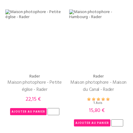
Rader
Rader
Maison photophore - Petite
Maison photophore - Maison
église - Rader
du Canal - Rader
22,15 €
Prix
1 Avis
15,80 €
Prix
AJOUTER AU PANIER
AJOUTER AU PANIER