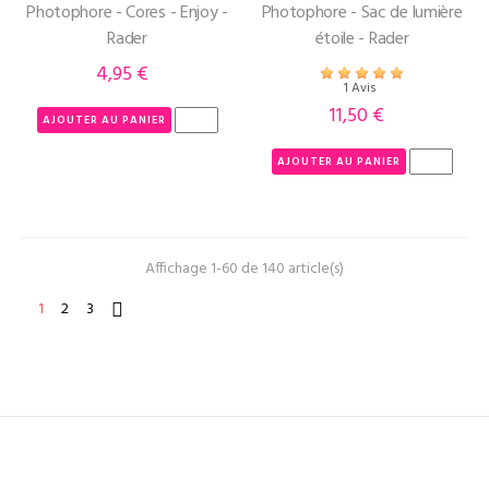
Photophore - Cores - Enjoy -
Photophore - Sac de lumière
Rader
étoile - Rader
4,95 €
Prix
1 Avis
11,50 €
Prix
AJOUTER AU PANIER
AJOUTER AU PANIER
Affichage 1-60 de 140 article(s)
1
2
3