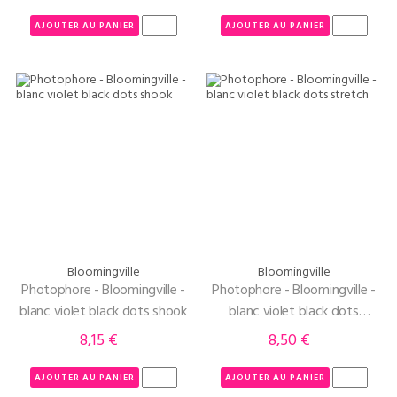
AJOUTER AU PANIER
AJOUTER AU PANIER
Bloomingville
Bloomingville
Photophore - Bloomingville -
Photophore - Bloomingville -
blanc violet black dots shook
blanc violet black dots
stretch
8,15 €
8,50 €
Prix
Prix
AJOUTER AU PANIER
AJOUTER AU PANIER