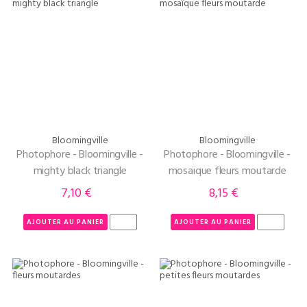
Bloomingville
Bloomingville
Photophore - Bloomingville -
Photophore - Bloomingville -
mighty black triangle
mosaïque fleurs moutarde
7,10 €
8,15 €
Prix
Prix
AJOUTER AU PANIER
AJOUTER AU PANIER