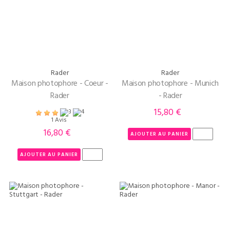
Rader
Rader
Maison photophore - Coeur -
Maison photophore - Munich
Rader
- Rader
15,80 €
Prix
1 Avis
16,80 €
Prix
AJOUTER AU PANIER
AJOUTER AU PANIER