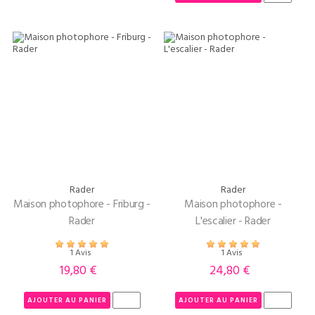
Rader
Rader
Maison photophore - Friburg -
Maison photophore -
Rader
L'escalier - Rader
1 Avis
1 Avis
19,80 €
24,80 €
Prix
Prix
AJOUTER AU PANIER
AJOUTER AU PANIER