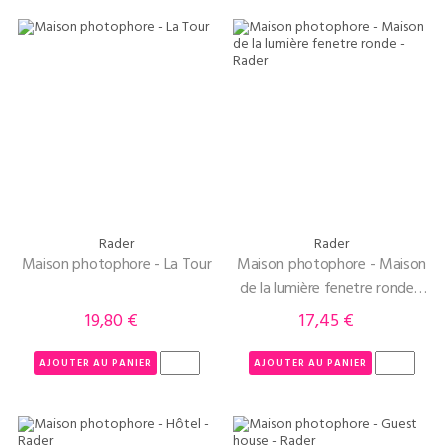
Rader
Rader
Maison photophore - La Tour
Maison photophore - Maison
de la lumière fenetre ronde -
Rader
19,80 €
17,45 €
Prix
Prix
AJOUTER AU PANIER
AJOUTER AU PANIER