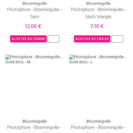
Bloomingville
Bloomingville
Photophore - Bloomingville -
Photophore - Bloomingville -
faon
black triangle
12,00 €
7,10 €
Prix
Prix
AJOUTER AU PANIER
AJOUTER AU PANIER
Bloomingville
Bloomingville
Photophore - Bloomingville -
Photophore - Bloomingville -