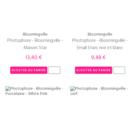
Bloomingville
Bloomingville
Photophore - Bloomingville -
Photophore - Bloomingville -
Maison Star
Small Stars noir et blanc
13,40 €
9,48 €
Prix
Prix
AJOUTER AU PANIER
AJOUTER AU PANIER