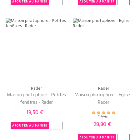
AJOUTER AU PANIER
AJOUTER AU PANIER
Rader
Rader
Maison photophore - Petites
Maison photophore - Eglise -
fenêtres - Rader
Rader
19,50 €
Prix
1 Avis
28,80 €
Prix
AJOUTER AU PANIER
AJOUTER AU PANIER