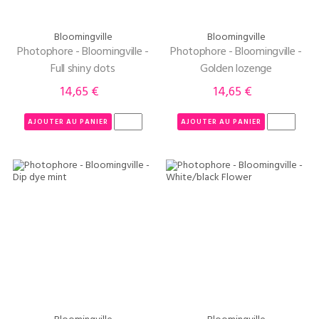
Bloomingville
Bloomingville
Photophore - Bloomingville -
Photophore - Bloomingville -
Full shiny dots
Golden lozenge
14,65 €
14,65 €
Prix
Prix
AJOUTER AU PANIER
AJOUTER AU PANIER