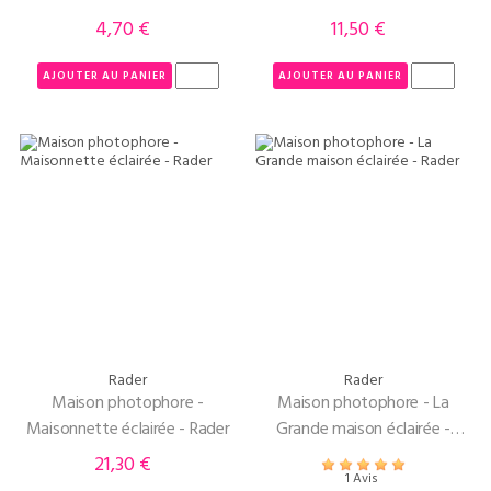
4,70 €
11,50 €
Prix
Prix
AJOUTER AU PANIER
AJOUTER AU PANIER
Rader
Rader
Maison photophore -
Maison photophore - La
Maisonnette éclairée - Rader
Grande maison éclairée -
Rader
21,30 €
Prix
1 Avis