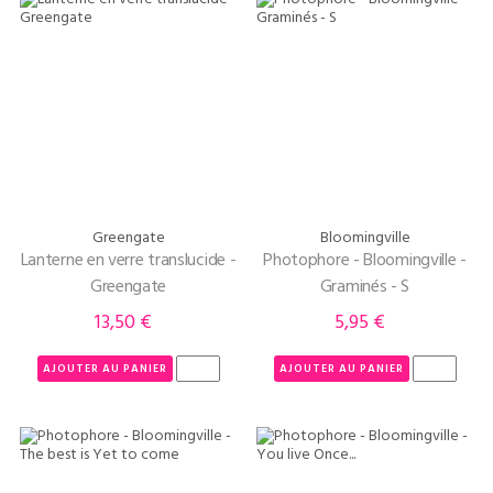
Greengate
Bloomingville
Lanterne en verre translucide -
Photophore - Bloomingville -
Greengate
Graminés - S
13,50 €
5,95 €
Prix
Prix
AJOUTER AU PANIER
AJOUTER AU PANIER