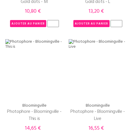
Gold dots - M
Gold dots - L
10,80 €
13,20 €
Prix
Prix
AJOUTER AU PANIER
AJOUTER AU PANIER
Bloomingville
Bloomingville
Photophore - Bloomingville -
Photophore - Bloomingville -
This is
Live
14,65 €
16,55 €
Prix
Prix