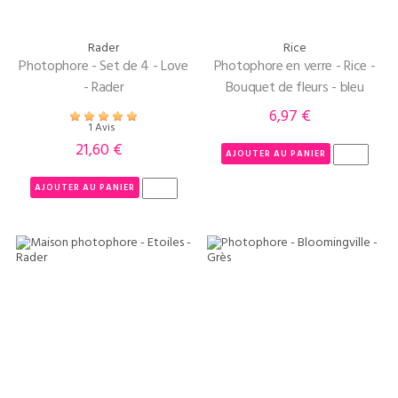
Rader
Rice
Photophore - Set de 4 - Love
Photophore en verre - Rice -
- Rader
Bouquet de fleurs - bleu
6,97 €
Prix
1 Avis
21,60 €
Prix
AJOUTER AU PANIER
AJOUTER AU PANIER