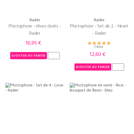
Rader
Rader
Photophore - rêves dorés -
Photophore - Set de 2 - Heart
Rader
- Rader
16,95 €
Prix
1 Avis
12,60 €
Prix
AJOUTER AU PANIER
AJOUTER AU PANIER