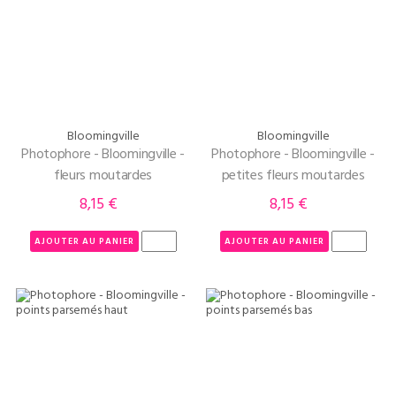
Bloomingville
Bloomingville
Photophore - Bloomingville -
Photophore - Bloomingville -
fleurs moutardes
petites fleurs moutardes
8,15 €
8,15 €
Prix
Prix
AJOUTER AU PANIER
AJOUTER AU PANIER