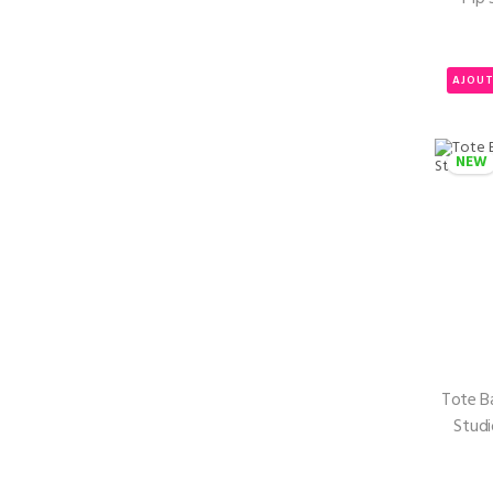
AJOUT
NEW
Tote Ba
Studi