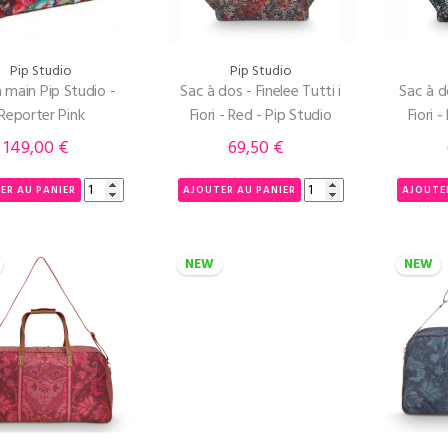
Pip Studio
Pip Studio
 main Pip Studio -
Sac à dos - Finelee Tutti i
Sac à do
Reporter Pink
Fiori - Red - Pip Studio
Fiori 
149,00 €
69,50 €
Prix
Prix
ER AU PANIER
AJOUTER AU PANIER
AJOUTE
NEW
NEW