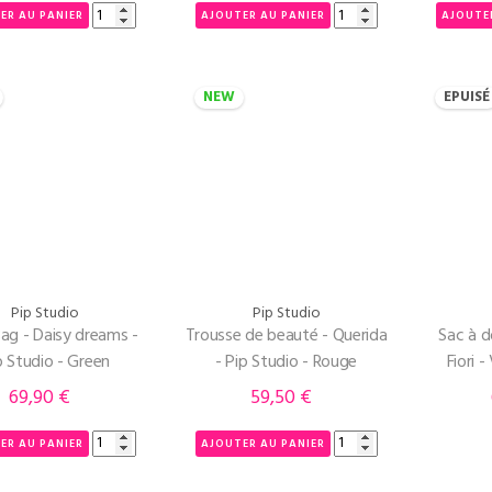
ER AU PANIER
AJOUTER AU PANIER
AJOUTE
NEW
EPUISÉ
Pip Studio
Pip Studio
ag - Daisy dreams -
Trousse de beauté - Querida
Sac à do
p Studio - Green
- Pip Studio - Rouge
Fiori -
69,90 €
59,50 €
Prix
Prix
ER AU PANIER
AJOUTER AU PANIER