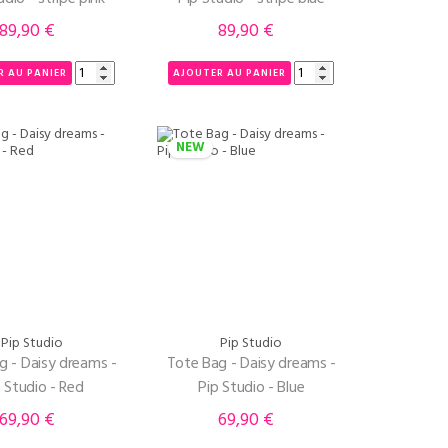
89,90 €
89,90 €
Prix
Prix
R AU PANIER
AJOUTER AU PANIER
NEW
Pip Studio
Pip Studio
g - Daisy dreams -
Tote Bag - Daisy dreams -
 Studio - Red
Pip Studio - Blue
69,90 €
69,90 €
Prix
Prix