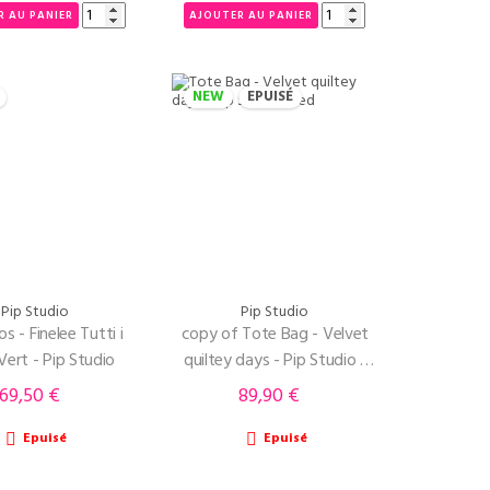
R AU PANIER
AJOUTER AU PANIER
NEW
EPUISÉ
Pip Studio
Pip Studio
s - Finelee Tutti i
copy of Tote Bag - Velvet
 Vert - Pip Studio
quiltey days - Pip Studio -
red
69,50 €
89,90 €
Prix
Prix
Epuisé
Epuisé

