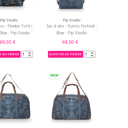
Pip Studio
Pip Studio
s - Finelee Tutti i
Sac à dos - Kyoto festival -
- Blue - Pip Studio
Blue - Pip Studio
69,50 €
69,50 €
Prix
Prix
R AU PANIER
AJOUTER AU PANIER
NEW