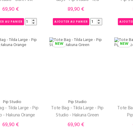
69,90 €
89,90 €
Prix
Prix
ER AU PANIER
AJOUTER AU PANIER
AJOUTE
NEW
NEW
Pip Studio
Pip Studio
g - Tilda Large - Pip
Tote Bag - Tilda Large - Pip
Tote Ba
o - Hakuna Orange
Studio - Hakuna Green
Pip
69,90 €
69,90 €
Prix
Prix