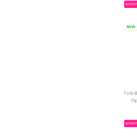
AJOUT
NEW
Tote B
Pi
AJOUT