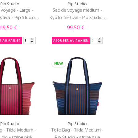
Pip Studio
Pip Studio
 voyage - Large -
Sac de voyage medium -
tival - Pip Studio -
Kyoto festival - Pip Studio -
indigo blue
Indigo Blue
119,50 €
99,50 €
Prix
Prix
R AU PANIER
AJOUTER AU PANIER
NEW
Pip Studio
Pip Studio
g - Tilda Medium -
Tote Bag - Tilda Medium -
udio - stripe pink
Pip Studio - stripe blue