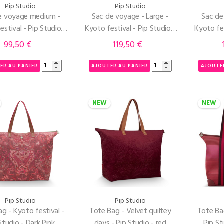
Pip Studio
Pip Studio
e voyage medium -
Sac de voyage - Large -
Sac de
estival - Pip Studio -
Kyoto festival - Pip Studio -
Kyoto fes
Dark Pink
Dark Pink
99,50 €
119,50 €
Prix
Prix
ER AU PANIER
AJOUTER AU PANIER
AJOUTE
NEW
NEW
Pip Studio
Pip Studio
g - Kyoto festival -
Tote Bag - Velvet quiltey
Tote Ba
Studio - Dark Pink
days - Pip Studio - red
Pip St