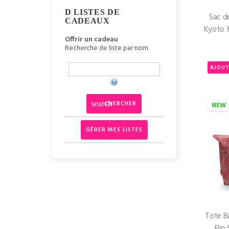
LISTES DE
Sac d
CADEAUX
Kyoto f
Offrir un cadeau
Recherche de liste par nom
AJOUT
CHERCHER
search
NEW
GÉRER MES LISTES
Tote Ba
Pip 