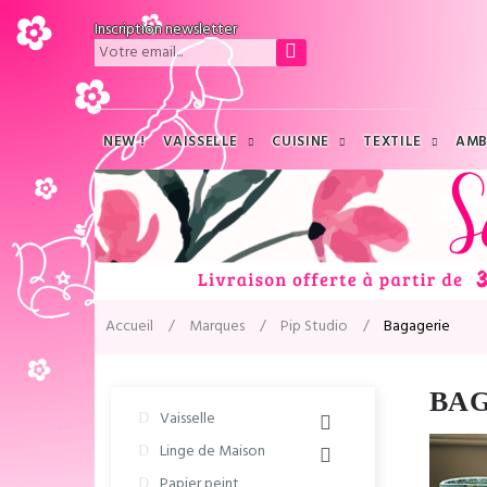
Inscription newsletter
NEW !
VAISSELLE
CUISINE
TEXTILE
AMB
Accueil
Marques
Pip Studio
Bagagerie
BA
Vaisselle
Linge de Maison
Papier peint