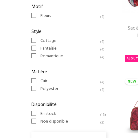
Motif
Fleurs
(4)
Sac à
Style
Cottage
(4)
Fantaisie
(4)
Romantique
(4)
AJOUT
Matière
Cuir
NEW
(4)
Polyester
(4)
Disponibilité
En stock
(18)
Non disponible
(2)