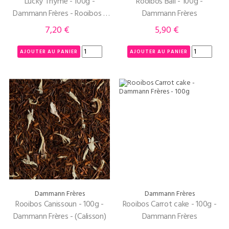
Lucky Thyme - 100g -
Rooibos Bali - 100g -
Dammann Frères - Rooibos -
Dammann Frères
Aubépine - Thym
7,20 €
5,90 €
Prix
Prix
AJOUTER AU PANIER
AJOUTER AU PANIER
Dammann Frères
Dammann Frères
Rooibos Canissoun - 100g -
Rooibos Carrot cake - 100g -
Dammann Frères - (Calisson)
Dammann Frères