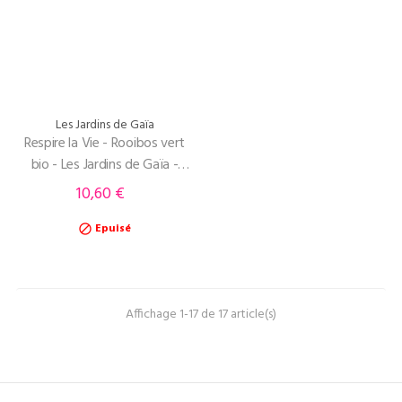
Les Jardins de Gaïa
Respire la Vie - Rooibos vert
bio - Les Jardins de Gaïa -
100g
10,60 €
Prix
Epuisé

Affichage 1-17 de 17 article(s)