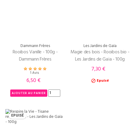
Dammann Frères
Les Jardins de Gaïa
Rooibos Vanille - 100g -
Magie des bois - Rooibos bio -
Dammann Frères
Les Jardins de Gaïa - 100g
7,30 €
Prix
1 Avis
6,50 €
Prix
Epuisé

AJOUTER AU PANIER
EPUISÉ