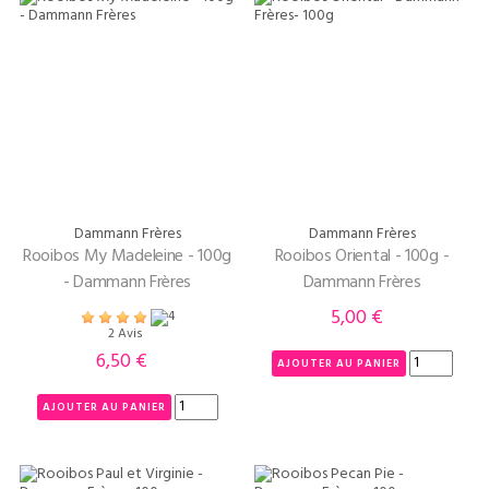
Dammann Frères
Dammann Frères
Rooibos My Madeleine - 100g
Rooibos Oriental - 100g -
- Dammann Frères
Dammann Frères
5,00 €
Prix
2 Avis
6,50 €
Prix
AJOUTER AU PANIER
AJOUTER AU PANIER