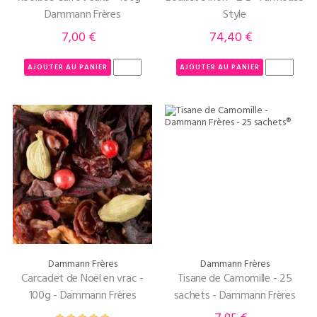
Dammann Frères
Style
7,00 €
74,40 €
Prix
Prix
AJOUTER AU PANIER
AJOUTER AU PANIER
Dammann Frères
Dammann Frères
Carcadet de Noël en vrac -
Tisane de Camomille - 25
100g - Dammann Frères
sachets - Dammann Frères