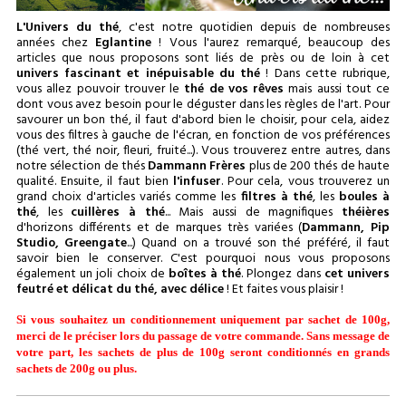
L'Univers du thé
, c'est notre quotidien depuis de nombreuses
années chez
Eglantine
! Vous l'aurez remarqué, beaucoup des
articles que nous proposons sont liés de près ou de loin à cet
univers fascinant et inépuisable du thé
! Dans cette rubrique,
vous allez pouvoir trouver le
thé de vos rêves
mais aussi tout ce
dont vous avez besoin pour le déguster dans les règles de l'art. Pour
savourer un bon thé, il faut d'abord bien le choisir, pour cela, aidez
vous des filtres à gauche de l'écran, en fonction de vos préférences
(thé vert, thé noir, fleuri, fruité...). Vous trouverez entre autres, dans
notre sélection de thés
Dammann Frères
plus de 200 thés de haute
qualité. Ensuite, il faut bien
l'infuser
. Pour cela, vous trouverez un
grand choix d'articles variés comme les
filtres à thé
, les
boules à
thé
, les
cuillères à thé
... Mais aussi de magnifiques
théières
d'horizons différents et de marques très variées (
Dammann, Pip
Studio, Greengate
...) Quand on a trouvé son thé préféré, il faut
savoir bien le conserver. C'est pourquoi nous vous proposons
également un joli choix de
boîtes à thé
. Plongez dans
cet univers
feutré et délicat du thé, avec délice
! Et faites vous plaisir !
Si vous souhaitez un conditionnement uniquement par sachet de 100g,
merci de le préciser lors du passage de votre commande. Sans message de
votre part, les sachets de plus de 100g seront conditionnés en grands
sachets de 200g ou plus.