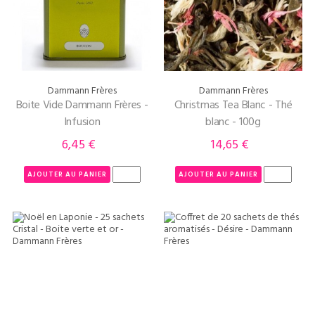
Dammann Frères
Dammann Frères
Boite Vide Dammann Frères -
Christmas Tea Blanc - Thé
Infusion
blanc - 100g
6,45 €
14,65 €
Prix
Prix
AJOUTER AU PANIER
AJOUTER AU PANIER