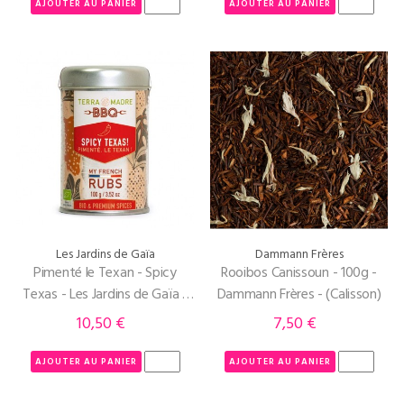
AJOUTER AU PANIER
AJOUTER AU PANIER
Les Jardins de Gaïa
Dammann Frères
Pimenté le Texan - Spicy
Rooibos Canissoun - 100g -
Texas - Les Jardins de Gaïa -
Dammann Frères - (Calisson)
pot de 100g
10,50 €
7,50 €
Prix
Prix
AJOUTER AU PANIER
AJOUTER AU PANIER