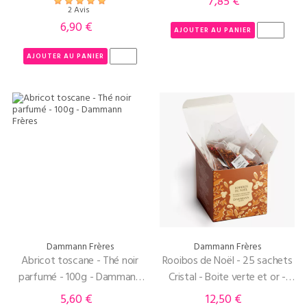
7,85 €
Prix
2 Avis
6,90 €
Prix
AJOUTER AU PANIER
AJOUTER AU PANIER
Dammann Frères
Dammann Frères
Abricot toscane - Thé noir
Rooibos de Noël - 25 sachets
parfumé - 100g - Dammann
Cristal - Boite verte et or -
Frères
Dammann Frères
5,60 €
12,50 €
Prix
Prix