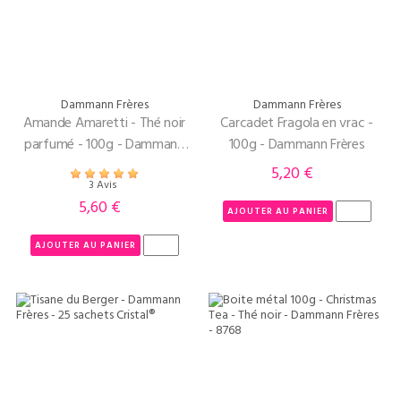
Dammann Frères
Dammann Frères
Amande Amaretti - Thé noir
Carcadet Fragola en vrac -
parfumé - 100g - Dammann
100g - Dammann Frères
Freres
5,20 €
Prix
3 Avis
5,60 €
Prix
AJOUTER AU PANIER
AJOUTER AU PANIER