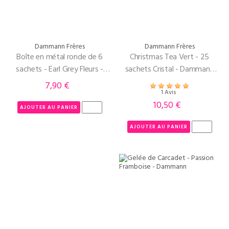
Dammann Frères
Dammann Frères
Boîte en métal ronde de 6
Christmas Tea Vert - 25
sachets - Earl Grey Fleurs -
sachets Cristal - Dammann
Dammann Frères
Frères
7,90 €
Prix
1 Avis
10,50 €
Prix
AJOUTER AU PANIER
AJOUTER AU PANIER