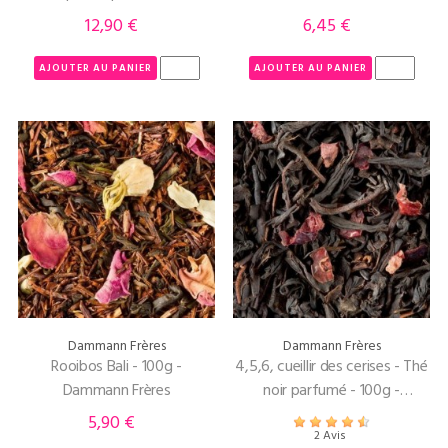
100g
12,90 €
6,45 €
Prix
Prix
AJOUTER AU PANIER
AJOUTER AU PANIER
Dammann Frères
Dammann Frères
Rooibos Bali - 100g -
4,5,6, cueillir des cerises - Thé
Dammann Frères
noir parfumé - 100g -
Dammann Frères
5,90 €
Prix
2 Avis