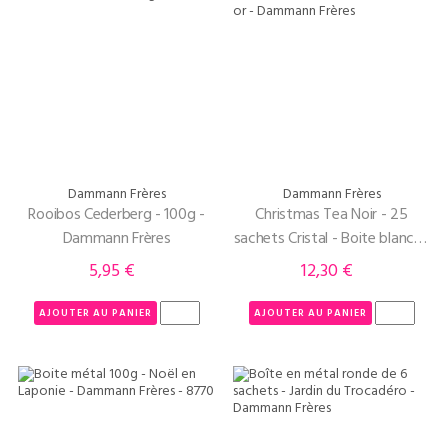
Dammann Frères
Dammann Frères
Rooibos Cederberg - 100g -
Christmas Tea Noir - 25
Dammann Frères
sachets Cristal - Boite blanche
et or - Dammann Frères
5,95 €
12,30 €
Prix
Prix
AJOUTER AU PANIER
AJOUTER AU PANIER