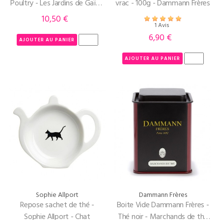
Poultry - Les Jardins de Gaïa -
vrac - 100g - Dammann Frères
pot de 100g
10,50 €
Prix
1 Avis
6,90 €
Prix
AJOUTER AU PANIER
AJOUTER AU PANIER
Sophie Allport
Dammann Frères
Repose sachet de thé -
Boite Vide Dammann Frères -
Sophie Allport - Chat
Thé noir - Marchands de thé