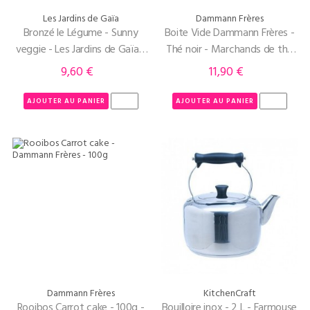
Les Jardins de Gaïa
Dammann Frères
Bronzé le Légume - Sunny
Boite Vide Dammann Frères -
veggie - Les Jardins de Gaïa -
Thé noir - Marchands de thé
pot de 100g
250g
9,60 €
11,90 €
Prix
Prix
AJOUTER AU PANIER
AJOUTER AU PANIER
Dammann Frères
KitchenCraft
Rooibos Carrot cake - 100g -
Bouilloire inox - 2 L - Farmouse