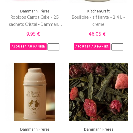
Dammann Frères
KitchenCraft
Rooibos Carrot Cake - 25
Bouilloire - sifflante - 2.4 L -
sachets Cristal - Dammann
creme
Frères
9,95 €
46,05 €
Prix
Prix
AJOUTER AU PANIER
AJOUTER AU PANIER
Dammann Frères
Dammann Frères