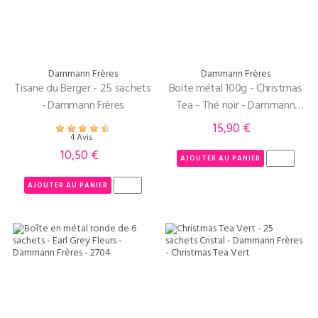
Dammann Frères
Dammann Frères
Tisane du Berger - 25 sachets
Boite métal 100g - Christmas
- Dammann Frères
Tea - Thé noir - Dammann
Frères
15,90 €
Prix
4 Avis
10,50 €
Prix
AJOUTER AU PANIER
AJOUTER AU PANIER