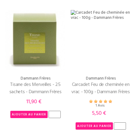
Dammann Frères
Dammann Frères
Tisane des Merveilles - 25
Carcadet Feu de cheminée en
sachets - Dammann Frères
vrac - 100g - Dammann Frères
11,90 €
Prix
1 Avis
5,50 €
Prix
AJOUTER AU PANIER
AJOUTER AU PANIER