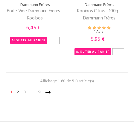
Dammann Frères
Dammann Frères
Boite Vide Dammann Frères -
Rooibos Citrus - 100g -
Rooibos
Dammann Frères
6,45 €
Prix
1 Avis
5,95 €
Prix
AJOUTER AU PANIER
AJOUTER AU PANIER
Affichage 1-60 de 513 article(s)
1
2
3
…
9