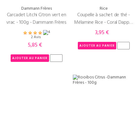
Dammann Frères
Rice
Carcadet Litchi Citron vert en
Coupelle à sachet de thé -
vrac - 100g - Dammann Frères
Mélamine Rice - Coral Dapper
Dot
3,95 €
Prix
2 Avis
5,85 €
Prix
AJOUTER AU PANIER
AJOUTER AU PANIER