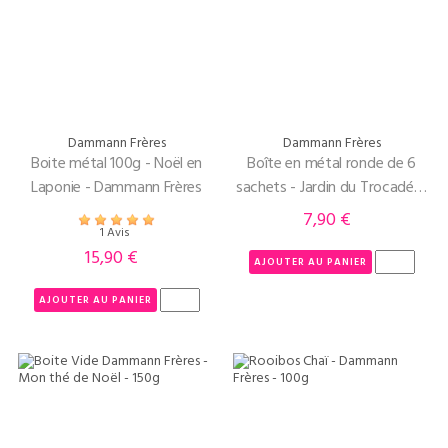
Dammann Frères
Dammann Frères
Boite métal 100g - Noël en
Boîte en métal ronde de 6
Laponie - Dammann Frères
sachets - Jardin du Trocadéro
- Dammann Frères
7,90 €
Prix
1 Avis
15,90 €
Prix
AJOUTER AU PANIER
AJOUTER AU PANIER