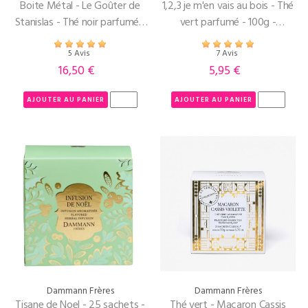
Boite Métal - Le Goûter de
1,2,3 je m'en vais au bois - Thé
Stanislas - Thé noir parfumé -
vert parfumé - 100g -
90g
Dammann Frères -
5 Avis
7 Avis
16,50 €
5,95 €
Prix
Prix
AJOUTER AU PANIER
AJOUTER AU PANIER
Dammann Frères
Dammann Frères
Tisane de Noel - 25 sachets -
Thé vert - Macaron Cassis