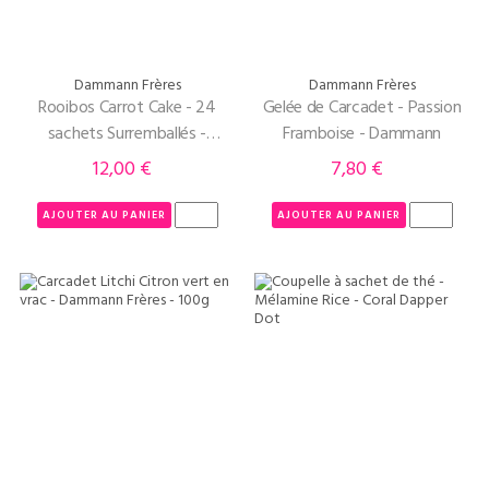
Dammann Frères
Dammann Frères
Rooibos Carrot Cake - 24
Gelée de Carcadet - Passion
sachets Surremballés -
Framboise - Dammann
Dammann Frères
12,00 €
7,80 €
Prix
Prix
AJOUTER AU PANIER
AJOUTER AU PANIER