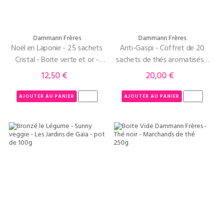
Dammann Frères
Dammann Frères
Noël en Laponie - 25 sachets
Anti-Gaspi - Coffret de 20
Cristal - Boite verte et or -
sachets de thés aromatisés -
Dammann Frères
Désire - Dammann Frères
12,50 €
20,00 €
Prix
Prix
AJOUTER AU PANIER
AJOUTER AU PANIER