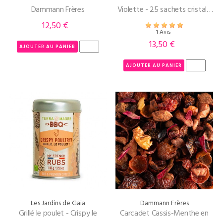
Dammann Frères
Violette - 25 sachets cristal -
Dammann Frères
12,50 €
Prix
1 Avis
13,50 €
Prix
AJOUTER AU PANIER
AJOUTER AU PANIER
Les Jardins de Gaïa
Dammann Frères
Grillé le poulet - Crispy le
Carcadet Cassis-Menthe en