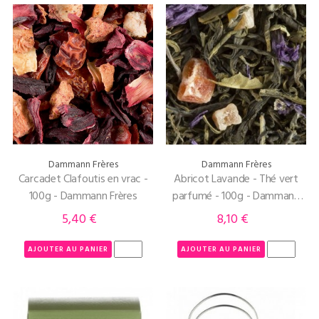
Dammann Frères
Dammann Frères
Carcadet Clafoutis en vrac -
Abricot Lavande - Thé vert
100g - Dammann Frères
parfumé - 100g - Dammann
Frères
5,40 €
8,10 €
Prix
Prix
AJOUTER AU PANIER
AJOUTER AU PANIER