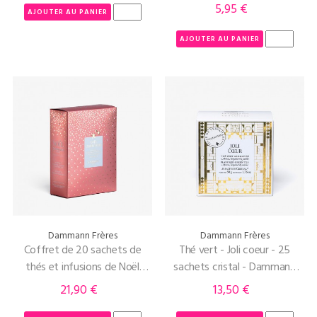
5,95 €
Prix
AJOUTER AU PANIER
AJOUTER AU PANIER
Dammann Frères
Dammann Frères
Coffret de 20 sachets de
Thé vert - Joli coeur - 25
thés et infusions de Noël
sachets cristal - Dammann
assortis - Dammann Frères -
Frères
21,90 €
13,50 €
Prix
Prix
rose