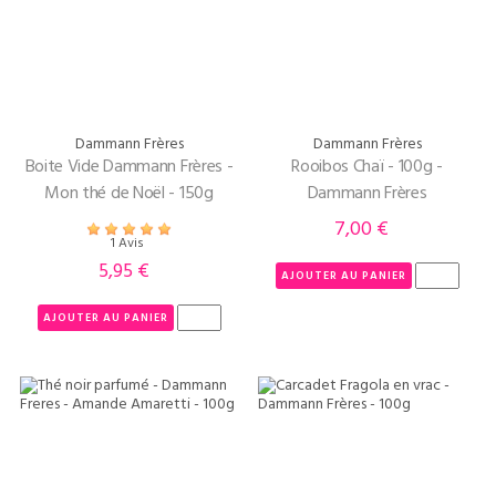
Dammann Frères
Dammann Frères
Boite Vide Dammann Frères -
Rooibos Chaï - 100g -
Mon thé de Noël - 150g
Dammann Frères
7,00 €
Prix
1 Avis
5,95 €
Prix
AJOUTER AU PANIER
AJOUTER AU PANIER