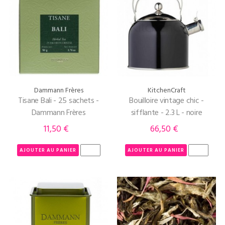
Dammann Frères
KitchenCraft
Tisane Bali - 25 sachets -
Bouilloire vintage chic -
Dammann Frères
sifflante - 2.3 L - noire
11,50 €
66,50 €
Prix
Prix
AJOUTER AU PANIER
AJOUTER AU PANIER