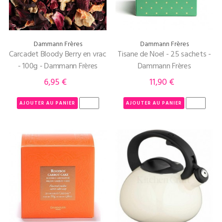
Dammann Frères
Dammann Frères
Carcadet Bloody Berry en vrac
Tisane de Noel - 25 sachets -
- 100g - Dammann Frères
Dammann Frères
6,95 €
11,90 €
Prix
Prix
AJOUTER AU PANIER
AJOUTER AU PANIER