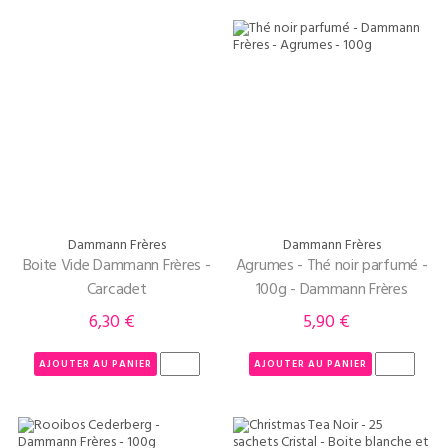
Dammann Frères
Dammann Frères
Boite Vide Dammann Frères -
Agrumes - Thé noir parfumé -
Carcadet
100g - Dammann Frères
6,30 €
5,90 €
Prix
Prix
AJOUTER AU PANIER
AJOUTER AU PANIER