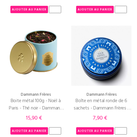
AJOUTER AU PANIER
AJOUTER AU PANIER
Dammann Frères
Dammann Frères
Boite métal 100g - Noël à
Boîte en métal ronde de 6
Paris - Thé noir - Dammann
sachets - Dammann Frères -
Frères
Tour Eiffel
15,90 €
7,90 €
Prix
Prix
AJOUTER AU PANIER
AJOUTER AU PANIER