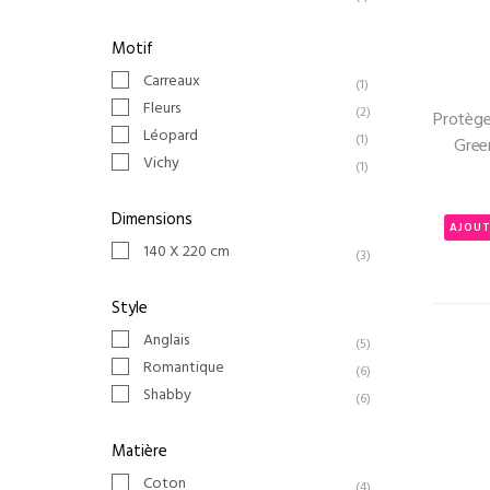
Motif
Carreaux
(1)
Fleurs
(2)
Protège
Léopard
(1)
Gree
Vichy
(1)
Dimensions
AJOUT
140 X 220 cm
(3)
Style
Anglais
(5)
Romantique
(6)
Shabby
(6)
Matière
Coton
(4)