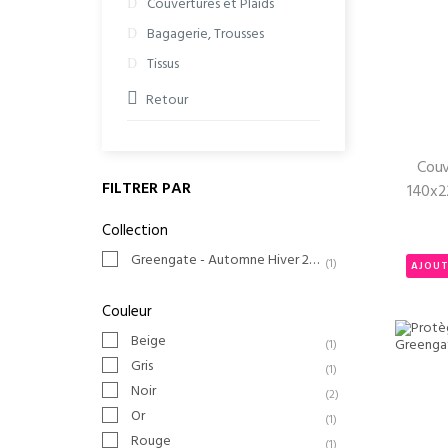
Couvertures et Plaids
Bagagerie, Trousses
Tissus
Retour
Couv
FILTRER PAR
140x22
Collection
Greengate - Automne Hiver 2023
(1)
AJOUT
Couleur
Beige
(1)
Gris
(1)
Noir
(2)
Or
(1)
Rouge
(1)