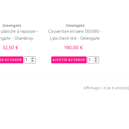
Greengate
Greengate
 planche à repasser -
Couverture en laine 130x180 -
ngate - Chambray
Lyla check red - Greengate
32,50 €
190,00 €
Prix
Prix
ER AU PANIER
AJOUTER AU PANIER
Affichage 1-6 de 6 article(s