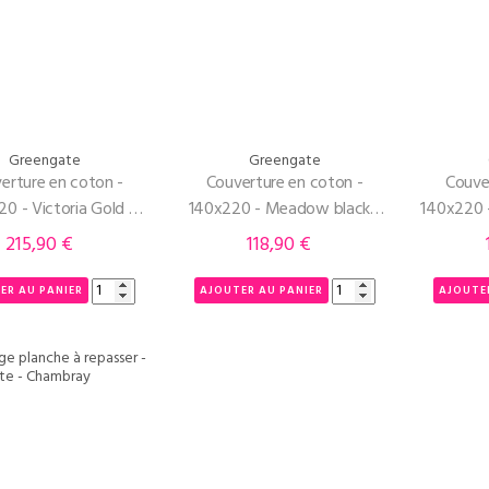
Greengate
Greengate
erture en coton -
Couverture en coton -
Couve
0 - Victoria Gold -
140x220 - Meadow black -
140x220 
Greengate
Greengate
215,90 €
118,90 €
Prix
Prix
ER AU PANIER
AJOUTER AU PANIER
AJOUTE