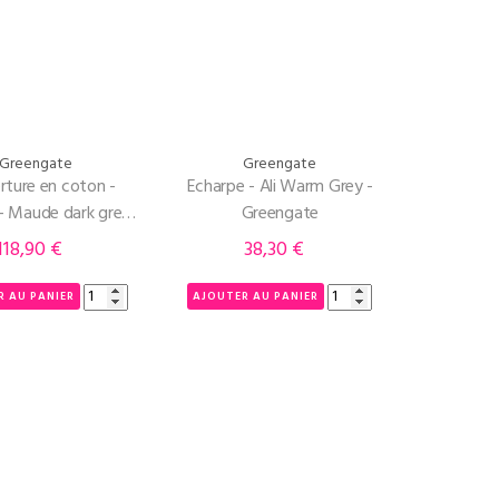
Greengate
Greengate
rture en coton -
Echarpe - Ali Warm Grey -
- Maude dark grey -
Greengate
Greengate
118,90 €
38,30 €
Prix
Prix
R AU PANIER
AJOUTER AU PANIER