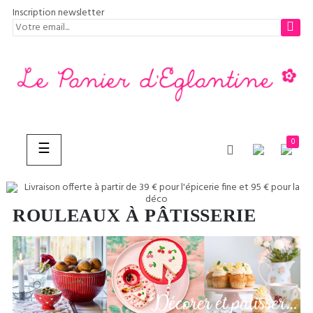
Inscription newsletter
0
Basculer
☰
la
navigation
ROULEAUX À PÂTISSERIE
CHERCHER