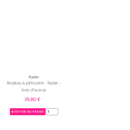
Rader
Rouleau à pâtisserie - Rader -
bois d'acacia
39,80 €
Prix
AJOUTER AU PANIER