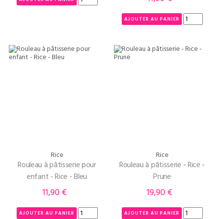
AJOUTER AU PANIER
Rice
Rice
Rouleau à pâtisserie pour
Rouleau à pâtisserie - Rice -
enfant - Rice - Bleu
Prune
11,90 €
19,90 €
Prix
Prix
AJOUTER AU PANIER
AJOUTER AU PANIER