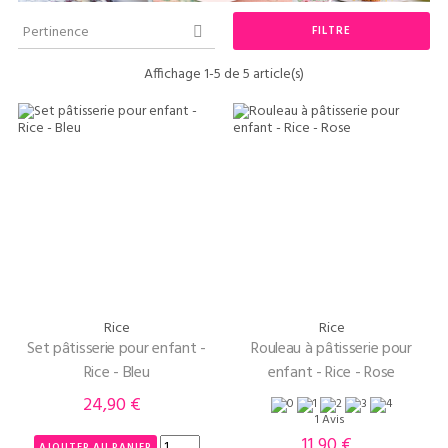
Pertinence
FILTRE

Affichage 1-5 de 5 article(s)
Rice
Rice
Set pâtisserie pour enfant -
Rouleau à pâtisserie pour
Rice - Bleu
enfant - Rice - Rose
24,90 €
Prix
1 Avis
11,90 €
Prix
AJOUTER AU PANIER