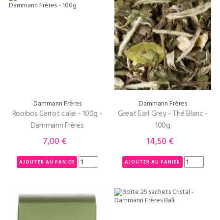
Dammann Frères
Dammann Frères
Rooibos Carrot cake - 100g -
Great Earl Grey - Thé Blanc -
Dammann Frères
100g
7,00 €
14,50 €
Prix
Prix
AJOUTER AU PANIER
AJOUTER AU PANIER