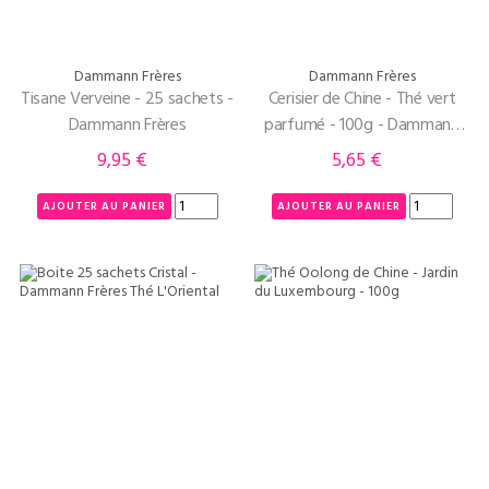
Dammann Frères
Dammann Frères
Tisane Verveine - 25 sachets -
Cerisier de Chine - Thé vert
Dammann Frères
parfumé - 100g - Dammann
Frères
9,95 €
5,65 €
Prix
Prix
AJOUTER AU PANIER
AJOUTER AU PANIER