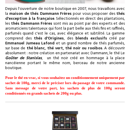
Depuis l'ouverture de notre boutique en 2007, nous travaillons avec
la
maison de thés Dammann Frères
pour vous proposer des
thés
d'exception à la française
. Sélectionnés en direct des plantations,
les
thés Dammann Frères
sont mis au point par des experts et des
aromaticiens talentueux qui font la part belle aux thés fins et raffinés,
parfumés quand c'est le cas, avec élégance et subtilité. La gamme
comprend des
thés d'Origines
, des
blends exclusifs
créé par
Emmanuel Jumeau Lafond
et un grand nombre de thés parfumés,
sur base de
thé blanc, thé vert, thé noir ou rooibos
. A découvrir
absolument : notre création en partenariat avec Dammann, le thé Le
Goûter de Stanislas
, un thé noir créé en hommage à la place
nancéienne portant le même nom, berceau de notre ancienne
boutique.
Pour le thé en vrac, si vous souhaitez un conditionnement uniquement par
sachet de 100g, merci de le préciser lors du passage de votre commande.
Sans message de votre part, les sachets de plus de 100g seront
conditionnés en grands sachets de 200g ou plus.