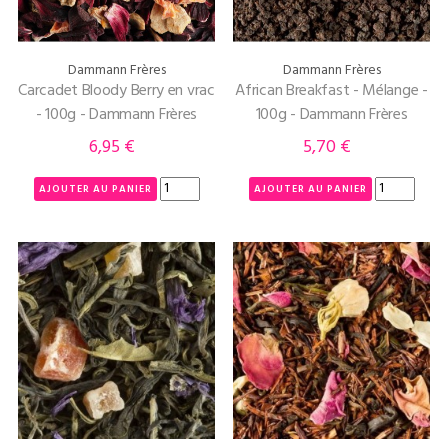
Dammann Frères
Dammann Frères
Carcadet Bloody Berry en vrac
African Breakfast - Mélange -
- 100g - Dammann Frères
100g - Dammann Frères
6,95 €
5,70 €
Prix
Prix
AJOUTER AU PANIER
AJOUTER AU PANIER