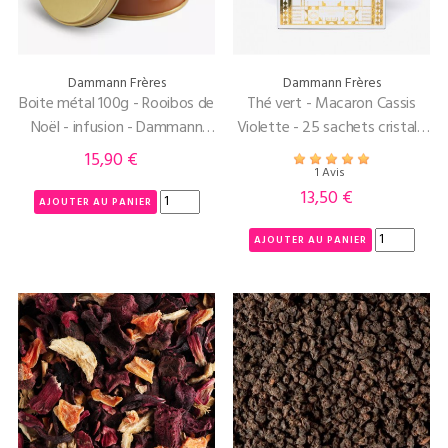
Dammann Frères
Dammann Frères
Boite métal 100g - Rooibos de
Thé vert - Macaron Cassis
Noël - infusion - Dammann
Violette - 25 sachets cristal -
Frères
Dammann Frères
15,90 €
Prix
1 Avis
13,50 €
Prix
AJOUTER AU PANIER
AJOUTER AU PANIER