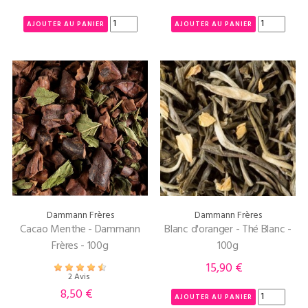
AJOUTER AU PANIER
AJOUTER AU PANIER
Dammann Frères
Dammann Frères
Cacao Menthe - Dammann
Blanc d'oranger - Thé Blanc -
Frères - 100g
100g
15,90 €
Prix
2 Avis
8,50 €
Prix
AJOUTER AU PANIER