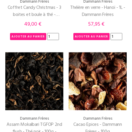
Dammann Frères
Dammann Frères
Coffret Candy Christmas - 3
Théière en verre - Hanoï - 1L -
boites et boule à thé -
Dammann Frères
Dammann Frères
49,00 €
57,95 €
Prix
Prix
AJOUTER AU PANIER
AJOUTER AU PANIER
Dammann Frères
Dammann Frères
Assam Mokalbari TGFOP 2nd
Cacao Epices - Dammann
flush - Thé noir - 100g -
Frères - 100g