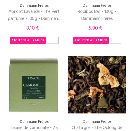
Dammann Frères
Dammann Frères
Abricot Lavande - Thé vert
Rooibos Bali - 100g -
parfumé - 100g - Dammann
Dammann Frères
Frères
8,10 €
5,90 €
Prix
Prix
AJOUTER AU PANIER
AJOUTER AU PANIER
Dammann Frères
Dammann Frères
Tisane de Camomille - 25
Châtaigne - Thé Oolong de