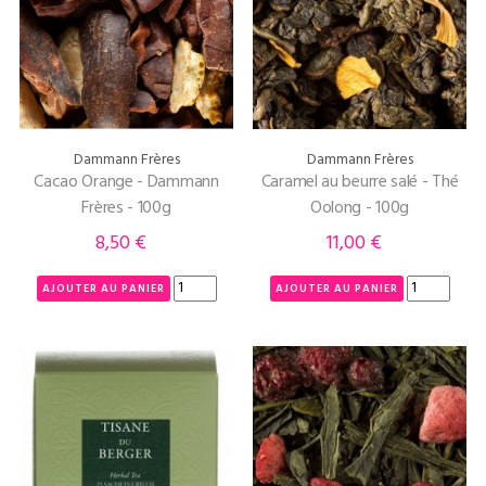
Dammann Frères
Dammann Frères
Cacao Orange - Dammann
Caramel au beurre salé - Thé
Frères - 100g
Oolong - 100g
8,50 €
11,00 €
Prix
Prix
AJOUTER AU PANIER
AJOUTER AU PANIER