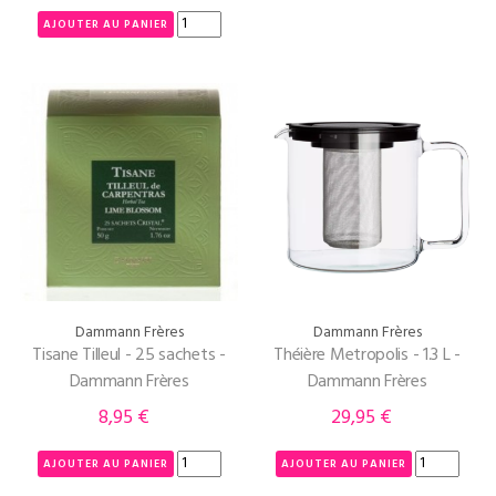
AJOUTER AU PANIER
Dammann Frères
Dammann Frères
Tisane Tilleul - 25 sachets -
Théière Metropolis - 1.3 L -
Dammann Frères
Dammann Frères
8,95 €
29,95 €
Prix
Prix
AJOUTER AU PANIER
AJOUTER AU PANIER