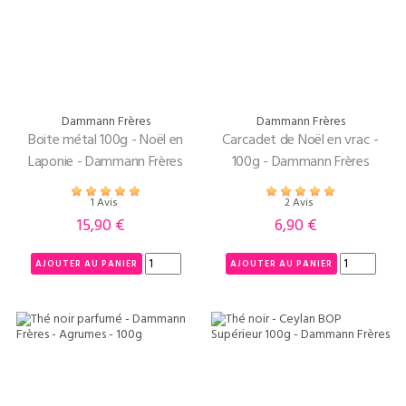
Dammann Frères
Dammann Frères
Boite métal 100g - Noël en
Carcadet de Noël en vrac -
Laponie - Dammann Frères
100g - Dammann Frères
1 Avis
2 Avis
15,90 €
6,90 €
Prix
Prix
AJOUTER AU PANIER
AJOUTER AU PANIER