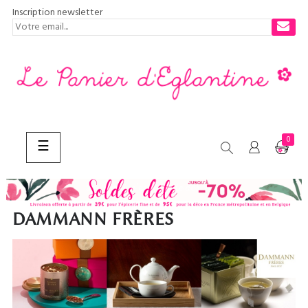
Inscription newsletter
0
Basculer
☰
la
navigation
CHERCHER
DAMMANN FRÈRES