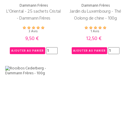
Dammann Frères
Dammann Frères
L'Oriental - 25 sachets Cristal
Jardin du Luxembourg - Thé
- Dammann Frères
Oolong de chine - 100g
3 Avis
1 Avis
9,50 €
12,50 €
Prix
Prix
AJOUTER AU PANIER
AJOUTER AU PANIER