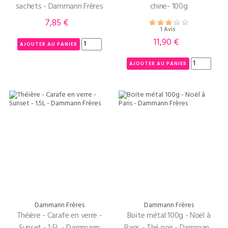
sachets - Dammann Frères
chine- 100g
7,85 €
Prix
1 Avis
11,90 €
Prix
AJOUTER AU PANIER
AJOUTER AU PANIER
Dammann Frères
Dammann Frères
Théière - Carafe en verre -
Boite métal 100g - Noël à
Sunset - 1.5L - Dammann
Paris - Thé noir - Dammann