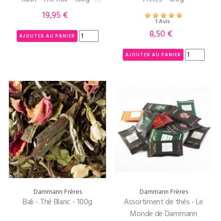
Dammann Frères
19,95 €
Prix
1 Avis
8,50 €
Prix
AJOUTER AU PANIER
AJOUTER AU PANIER
Dammann Frères
Dammann Frères
Bali - Thé Blanc - 100g
Assortiment de thés - Le
Monde de Dammann