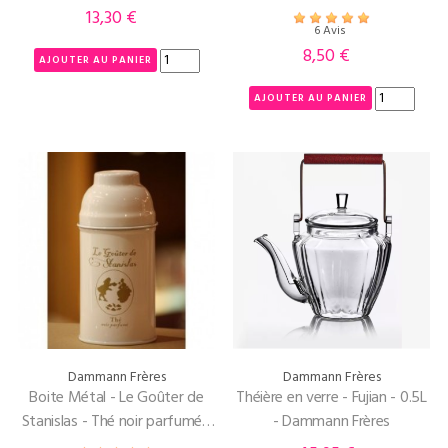
13,30 €
Prix
6 Avis
8,50 €
Prix
AJOUTER AU PANIER
AJOUTER AU PANIER
Dammann Frères
Dammann Frères
Boite Métal - Le Goûter de
Théière en verre - Fujian - 0.5L
Stanislas - Thé noir parfumé -
- Dammann Frères
90g