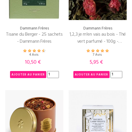
Dammann Frères
Dammann Frères
Tisane du Berger - 25 sachets
1,2,3 je m'en vais au bois - Thé
- Dammann Frères
vert parfumé - 100g -
Dammann Frères -
4 Avis
7 Avis
10,50 €
5,95 €
Prix
Prix
AJOUTER AU PANIER
AJOUTER AU PANIER