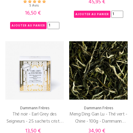
45,95 €
Prix
5 Avis
16,50 €
Prix
AJOUTER AU PANIER
AJOUTER AU PANIER
Dammann Frères
Dammann Frères
Thé noir - Earl Grey des
Meng Ding Gan Lu - Thé vert -
Seigneurs - 25 sachets cristal
Chine - 100g - Dammann
- Dammann Frères
Frères
13,50 €
34,90 €
Prix
Prix