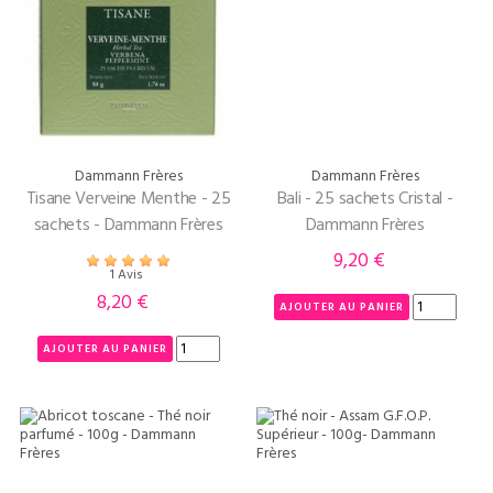
Dammann Frères
Dammann Frères
Tisane Verveine Menthe - 25
Bali - 25 sachets Cristal -
sachets - Dammann Frères
Dammann Frères
9,20 €
Prix
1 Avis
8,20 €
Prix
AJOUTER AU PANIER
AJOUTER AU PANIER