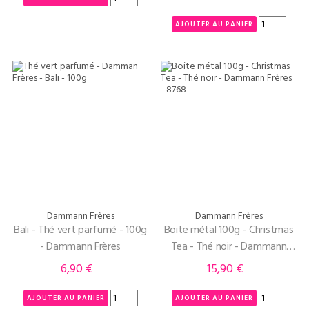
AJOUTER AU PANIER
Dammann Frères
Dammann Frères
Bali - Thé vert parfumé - 100g
Boite métal 100g - Christmas
- Dammann Frères
Tea - Thé noir - Dammann
Frères
6,90 €
15,90 €
Prix
Prix
AJOUTER AU PANIER
AJOUTER AU PANIER