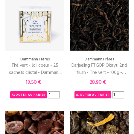
Dammann Frères
Dammann Frères
Thé vert - Joli coeur - 25
Darjeeling FTGOP Okayti 2nd
sachets cristal - Dammann
flush - Thé vert - 100g -
Frères
Dammann Frères
13,50 €
28,90 €
Prix
Prix
AJOUTER AU PANIER
AJOUTER AU PANIER