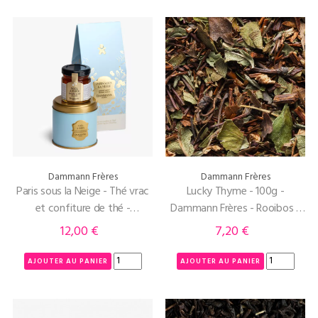
Dammann Frères
Dammann Frères
Paris sous la Neige - Thé vrac
Lucky Thyme - 100g -
et confiture de thé -
Dammann Frères - Rooibos -
Pochette Secret Santa
Aubépine - Thym
12,00 €
7,20 €
Prix
Prix
AJOUTER AU PANIER
AJOUTER AU PANIER