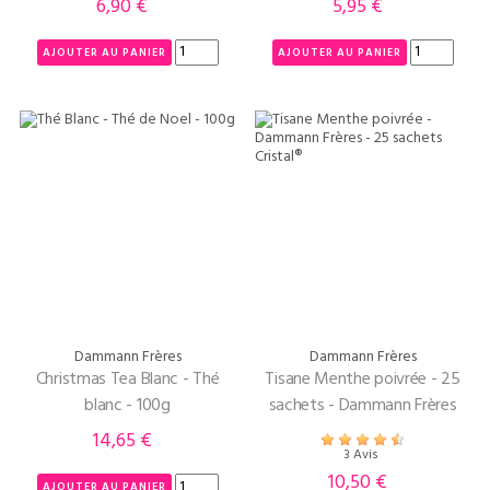
6,90 €
5,95 €
Prix
Prix
AJOUTER AU PANIER
AJOUTER AU PANIER
Dammann Frères
Dammann Frères
Christmas Tea Blanc - Thé
Tisane Menthe poivrée - 25
blanc - 100g
sachets - Dammann Frères
14,65 €
Prix
3 Avis
10,50 €
Prix
AJOUTER AU PANIER