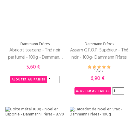
Dammann Frères
Dammann Frères
Abricot toscane - Thé noir
Assam G.F.O.P. Supérieur - Thé
parfumé - 100g - Dammann
noir - 100g- Dammann Frères
Frères
5,60 €
Prix
1 Avis
6,90 €
Prix
AJOUTER AU PANIER
AJOUTER AU PANIER