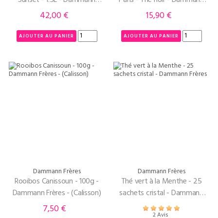
Frères
Frères
42,00 €
15,90 €
Prix
Prix
AJOUTER AU PANIER
AJOUTER AU PANIER
Dammann Frères
Dammann Frères
Rooibos Canissoun - 100g -
Thé vert à la Menthe - 25
Dammann Frères - (Calisson)
sachets cristal - Dammann
Frères
7,50 €
Prix
2 Avis