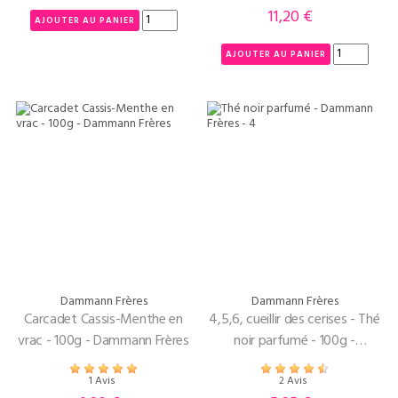
11,20 €
Prix
AJOUTER AU PANIER
AJOUTER AU PANIER
Dammann Frères
Dammann Frères
Carcadet Cassis-Menthe en
4,5,6, cueillir des cerises - Thé
vrac - 100g - Dammann Frères
noir parfumé - 100g -
Dammann Frères
1 Avis
2 Avis