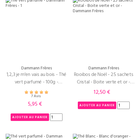
Dammann Frères
Dammann Frères
1,2,3 je m'en vais au bois - Thé
Rooibos de Noël - 25 sachets
vert parfumé - 100g -
Cristal - Boite verte et or -
Dammann Frères -
Dammann Frères
12,50 €
Prix
7 Avis
5,95 €
Prix
AJOUTER AU PANIER
AJOUTER AU PANIER