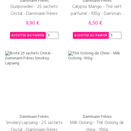
Dammann Frères
Dammann Frères
Gunpowder - 25 sachets
Calypso Mango - Thé vert
Cristal - Dammann Frères
parfumé - 100g - Dammann
Frères
9,90 €
6,50 €
Prix
Prix
AJOUTER AU PANIER
AJOUTER AU PANIER
Dammann Frères
Dammann Frères
Smokey Lapsang - 25 sachets
Milk Oolong - Thé Oolong de
Cristal - Dammann Frères
chine - 100g