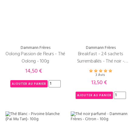
Dammann Frères
Dammann Frères
Oolong Passion de Fleurs - Thé
Breakfast - 24 sachets
Oolong - 100g
Surremballés - Thé noir -
Dammann Frères
14,50 €
Prix
3 Avis
13,50 €
Prix
AJOUTER AU PANIER
AJOUTER AU PANIER