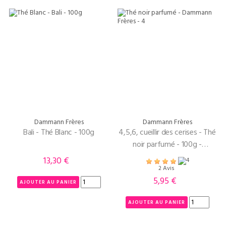
Dammann Frères
Dammann Frères
Bali - Thé Blanc - 100g
4,5,6, cueillir des cerises - Thé
noir parfumé - 100g -
Dammann Frères
13,30 €
Prix
2 Avis
5,95 €
Prix
AJOUTER AU PANIER
AJOUTER AU PANIER