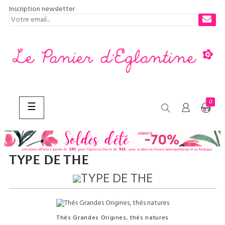
Inscription newsletter
0
Basculer
☰
la
navigation
CHERCHER
TYPE DE THE
Thés Grandes Origines, thés natures