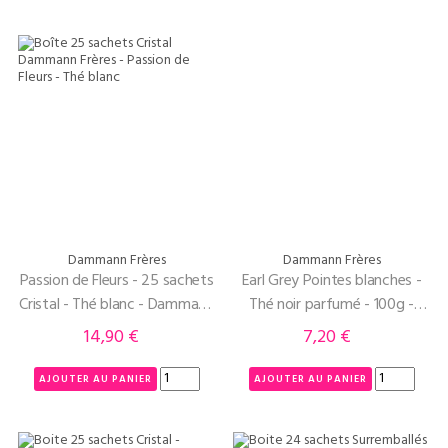
Dammann Frères
Dammann Frères
Passion de Fleurs - 25 sachets
Earl Grey Pointes blanches -
Cristal - Thé blanc - Dammann
Thé noir parfumé - 100g -
Frères
Dammann Frères
14,90 €
7,20 €
Prix
Prix
AJOUTER AU PANIER
AJOUTER AU PANIER