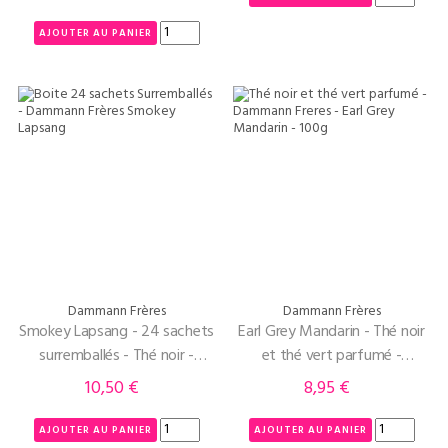
AJOUTER AU PANIER
Dammann Frères
Dammann Frères
Smokey Lapsang - 24 sachets
Earl Grey Mandarin - Thé noir
surremballés - Thé noir -
et thé vert parfumé -
Dammann Frères
Dammann Freres -100g
10,50 €
8,95 €
Prix
Prix
AJOUTER AU PANIER
AJOUTER AU PANIER