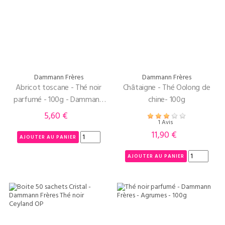
Dammann Frères
Dammann Frères
Abricot toscane - Thé noir
Châtaigne - Thé Oolong de
parfumé - 100g - Dammann
chine- 100g
Frères
5,60 €
Prix
1 Avis
11,90 €
Prix
AJOUTER AU PANIER
AJOUTER AU PANIER