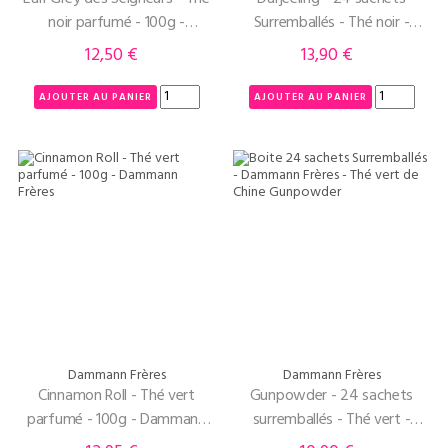
noir parfumé - 100g -
Surremballés - Thé noir -
Dammann Frères
Dammann Frères
12,50 €
13,90 €
Prix
Prix
AJOUTER AU PANIER
AJOUTER AU PANIER
Dammann Frères
Dammann Frères
Cinnamon Roll - Thé vert
Gunpowder - 24 sachets
parfumé - 100g - Dammann
surremballés - Thé vert -
Frères
Dammann Frères