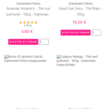
Dammann Frères
Dammann Frères
Amande Amaretti - Thé noir
Great Earl Grey - Thé Blanc -
parfumé - 100g - Dammann
100g
Freres
14,50 €
Prix
3 Avis
5,60 €
Prix
AJOUTER AU PANIER
AJOUTER AU PANIER