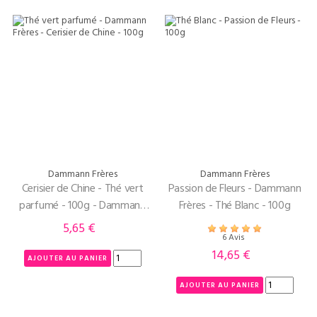
Dammann Frères
Dammann Frères
Cerisier de Chine - Thé vert
Passion de Fleurs - Dammann
parfumé - 100g - Dammann
Frères - Thé Blanc - 100g
Frères
5,65 €
Prix
6 Avis
14,65 €
Prix
AJOUTER AU PANIER
AJOUTER AU PANIER