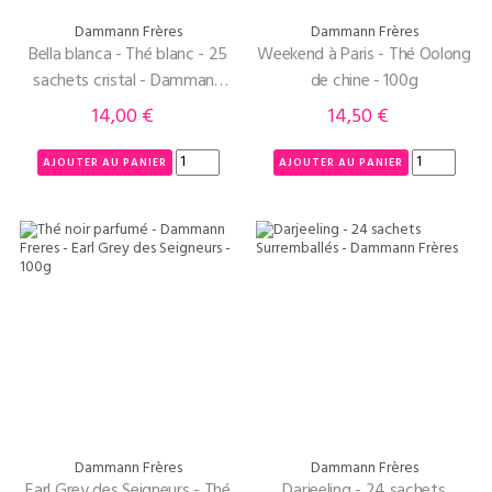
Dammann Frères
Dammann Frères
Bella blanca - Thé blanc - 25
Weekend à Paris - Thé Oolong
sachets cristal - Dammann
de chine - 100g
Frères
14,00 €
14,50 €
Prix
Prix
AJOUTER AU PANIER
AJOUTER AU PANIER
Dammann Frères
Dammann Frères
Earl Grey des Seigneurs - Thé
Darjeeling - 24 sachets