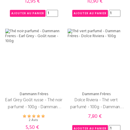
12,95 €
10,90 €
Prix
Prix
AJOUTER AU PANIER
AJOUTER AU PANIER
Dammann Frères
Dammann Frères
Earl Grey Goût russe - Thé noir
Dolce Riviera - Thé vert
parfumé - 100g - Dammann
parfumé - 100g - Dammann
Frères
Frères
7,80 €
Prix
2 Avis
5,50 €
Prix
AJOUTER AU PANIER