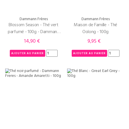
Dammann Frères
Dammann Frères
Blossom Season - Thé vert
Maison de Famille - Thé
parfumé - 100g - Dammann
Oolong - 100g
Frères
14,90 €
9,95 €
Prix
Prix
AJOUTER AU PANIER
AJOUTER AU PANIER