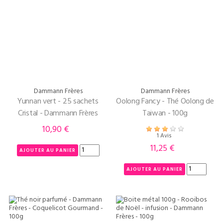
Dammann Frères
Dammann Frères
Yunnan vert - 25 sachets
Oolong Fancy - Thé Oolong de
Cristal - Dammann Frères
Taiwan - 100g
10,90 €
Prix
1 Avis
11,25 €
Prix
AJOUTER AU PANIER
AJOUTER AU PANIER