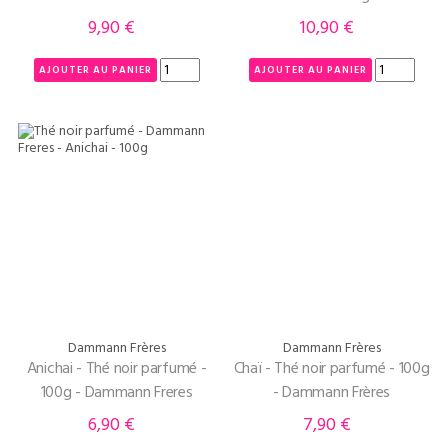
9,90 €
10,90 €
Prix
Prix
AJOUTER AU PANIER
AJOUTER AU PANIER
Dammann Frères
Dammann Frères
Anichai - Thé noir parfumé -
Chaï - Thé noir parfumé - 100g
100g - Dammann Freres
- Dammann Frères
6,90 €
7,90 €
Prix
Prix