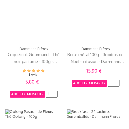
Dammann Frères
Dammann Frères
Coquelicot Gourmand - Thé
Boite métal 100g - Rooibos de
noir parfumé - 100g -
Noël - infusion - Dammann
Dammann Frères
Frères
15,90 €
Prix
1 Avis
5,80 €
Prix
AJOUTER AU PANIER
AJOUTER AU PANIER