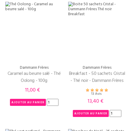
Dammann Frères
Dammann Frères
Caramel au beurre salé - Thé
Breakfast - 50 sachets Cristal
Oolong - 100g
- Thé noir - Dammann Frères
11,00 €
Prix
13 Avis
13,40 €
Prix
AJOUTER AU PANIER
AJOUTER AU PANIER