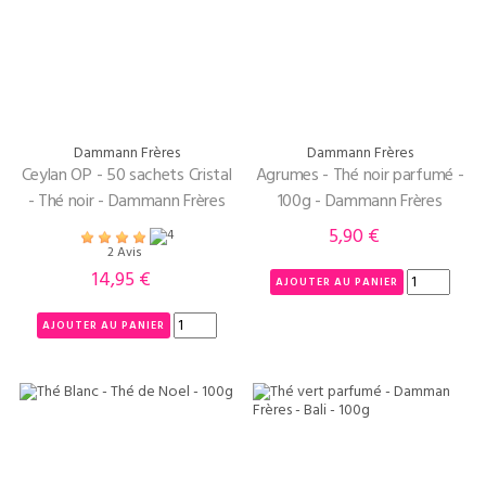
Dammann Frères
Dammann Frères
Ceylan OP - 50 sachets Cristal
Agrumes - Thé noir parfumé -
- Thé noir - Dammann Frères
100g - Dammann Frères
5,90 €
Prix
2 Avis
14,95 €
Prix
AJOUTER AU PANIER
AJOUTER AU PANIER