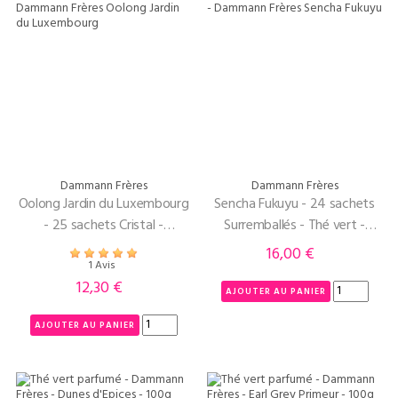
Dammann Frères
Dammann Frères
Oolong Jardin du Luxembourg
Sencha Fukuyu - 24 sachets
- 25 sachets Cristal -
Surremballés - Thé vert -
Dammann Frères
Dammann Frères
16,00 €
Prix
1 Avis
12,30 €
Prix
AJOUTER AU PANIER
AJOUTER AU PANIER