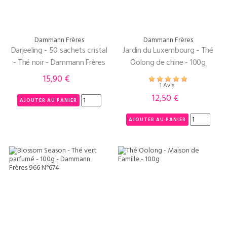
Dammann Frères
Dammann Frères
Darjeeling - 50 sachets cristal
Jardin du Luxembourg - Thé
- Thé noir - Dammann Frères
Oolong de chine - 100g
15,90 €
Prix
1 Avis
12,50 €
Prix
AJOUTER AU PANIER
AJOUTER AU PANIER