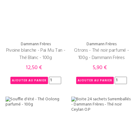
Dammann Frères
Dammann Frères
Pivoine blanche - Pai Mu Tan -
Citrons - Thé noir parfumé -
Thé Blanc - 100g
100g - Dammann Frères
12,50 €
5,90 €
Prix
Prix
AJOUTER AU PANIER
AJOUTER AU PANIER