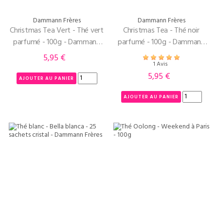
Dammann Frères
Dammann Frères
Christmas Tea Vert - Thé vert
Christmas Tea - Thé noir
parfumé - 100g - Dammann
parfumé - 100g - Dammann
Frères
Frères
5,95 €
Prix
1 Avis
5,95 €
Prix
AJOUTER AU PANIER
AJOUTER AU PANIER