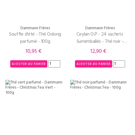
Dammann Frères
Dammann Frères
Souffle d'été - Thé Oolong
Ceylan O.P - 24 sachets
parfumé - 100g
Surremballés - Thé noir -
Dammann Frères
10,95 €
12,90 €
Prix
Prix
AJOUTER AU PANIER
AJOUTER AU PANIER