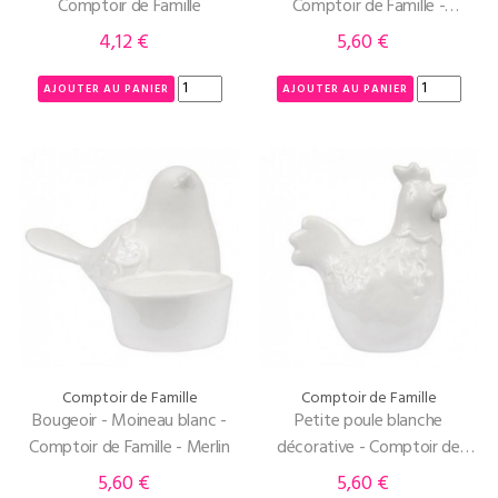
Comptoir de Famille
Comptoir de Famille -
Philomène
4,12 €
5,60 €
Prix
Prix
AJOUTER AU PANIER
AJOUTER AU PANIER
Comptoir de Famille
Comptoir de Famille
Bougeoir - Moineau blanc -
Petite poule blanche
Comptoir de Famille - Merlin
décorative - Comptoir de
Famille - Huguette
5,60 €
5,60 €
Prix
Prix