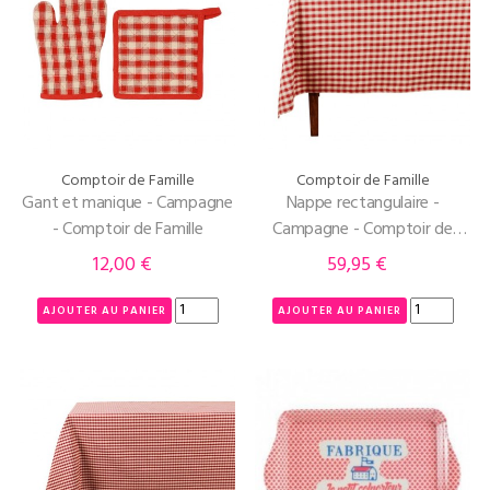
Comptoir de Famille
Comptoir de Famille
Gant et manique - Campagne
Nappe rectangulaire -
- Comptoir de Famille
Campagne - Comptoir de
Famille - 250 X 150 cm
12,00 €
59,95 €
Prix
Prix
AJOUTER AU PANIER
AJOUTER AU PANIER