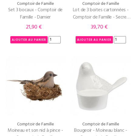
Comptoir de Famille
Comptoir de Famille
Set 3 bocaux - Comptoir de
Lot de 3 boites cartonnées -
Famille - Damier
Comptoir de Famille - Secret
de Famille
21,90 €
39,70 €
Prix
Prix
AJOUTER AU PANIER
AJOUTER AU PANIER
Comptoir de Famille
Comptoir de Famille
Moineau et son nid à pince -
Bougeoir - Moineau blanc -