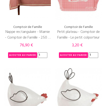
Comptoir de Famille
Comptoir de Famille
Nappe rectangulaire - Mamie
Petit plateau - Comptoir de
- Comptoir de Famille - 250 X
Famille - Le petit colporteur
150 cm
76,90 €
3,20 €
Prix
Prix
AJOUTER AU PANIER
AJOUTER AU PANIER