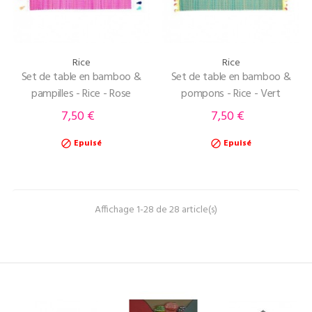
Rice
Rice
Set de table en bamboo &
Set de table en bamboo &
pampilles - Rice - Rose
pompons - Rice - Vert
7,50 €
7,50 €
Prix
Prix
Epuisé
Epuisé


Affichage 1-28 de 28 article(s)