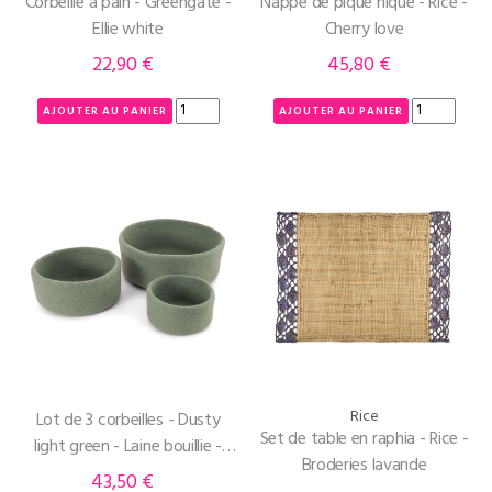
Corbeille à pain - Greengate -
Nappe de pique nique - Rice -
Ellie white
Cherry love
22,90 €
45,80 €
Prix
Prix
AJOUTER AU PANIER
AJOUTER AU PANIER
Rice
Lot de 3 corbeilles - Dusty
Set de table en raphia - Rice -
light green - Laine bouillie -
Broderies lavande
Gry and Sif
43,50 €
Prix