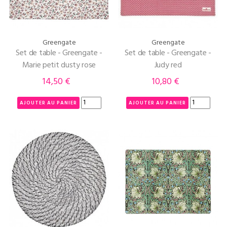
Greengate
Greengate
Set de table - Greengate -
Set de table - Greengate -
Marie petit dusty rose
Judy red
14,50 €
10,80 €
Prix
Prix
AJOUTER AU PANIER
AJOUTER AU PANIER