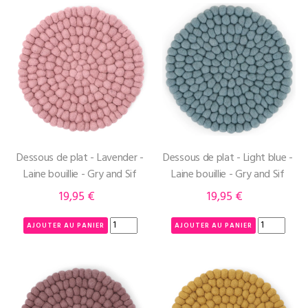
Dessous de plat - Lavender -
Dessous de plat - Light blue -
Laine bouillie - Gry and Sif
Laine bouillie - Gry and Sif
19,95 €
19,95 €
Prix
Prix
AJOUTER AU PANIER
AJOUTER AU PANIER