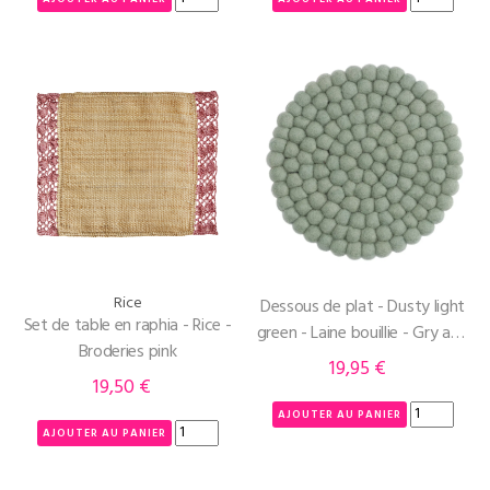
Rice
Dessous de plat - Dusty light
Set de table en raphia - Rice -
green - Laine bouillie - Gry and
Broderies pink
Sif
19,95 €
Prix
19,50 €
Prix
AJOUTER AU PANIER
AJOUTER AU PANIER