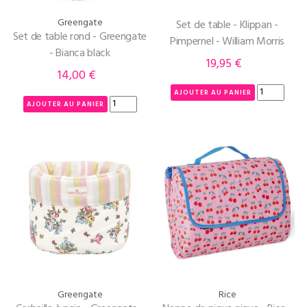
Greengate
Set de table - Klippan -
Set de table rond - Greengate
Pimpernel - William Morris
- Bianca black
19,95 €
Prix
14,00 €
Prix
AJOUTER AU PANIER
AJOUTER AU PANIER
Greengate
Rice