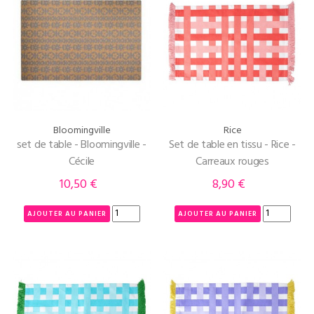
Bloomingville
Rice
set de table - Bloomingville -
Set de table en tissu - Rice -
Cécile
Carreaux rouges
10,50 €
8,90 €
Prix
Prix
AJOUTER AU PANIER
AJOUTER AU PANIER