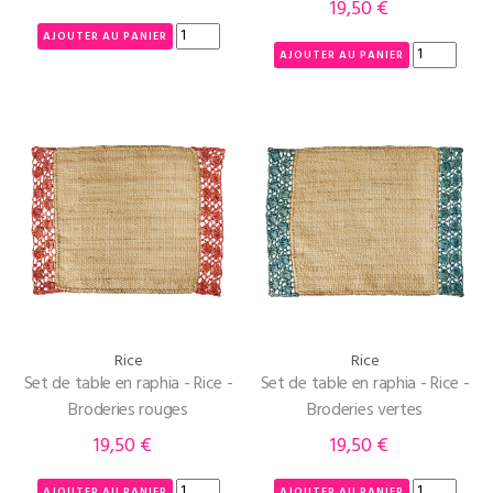
19,50 €
Prix
AJOUTER AU PANIER
AJOUTER AU PANIER
Rice
Rice
Set de table en raphia - Rice -
Set de table en raphia - Rice -
Broderies rouges
Broderies vertes
19,50 €
19,50 €
Prix
Prix
AJOUTER AU PANIER
AJOUTER AU PANIER