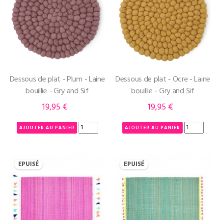
Dessous de plat - Plum - Laine
Dessous de plat - Ocre - Laine
bouillie - Gry and Sif
bouillie - Gry and Sif
19,95 €
19,95 €
Prix
Prix
AJOUTER AU PANIER
AJOUTER AU PANIER
EPUISÉ
EPUISÉ