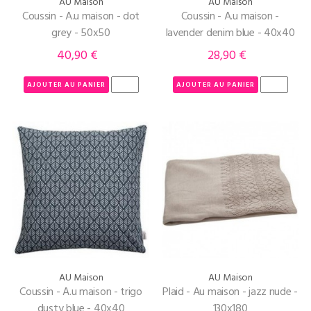
AU Maison
AU Maison
Coussin - A.u maison - dot
Coussin - A.u maison -
grey - 50x50
lavender denim blue - 40x40
40,90 €
28,90 €
Prix
Prix
AJOUTER AU PANIER
AJOUTER AU PANIER
AU Maison
AU Maison
Coussin - A.u maison - trigo
Plaid - Au maison - jazz nude -
dusty blue - 40x40
130x180