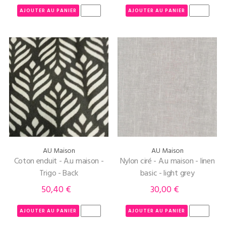
AJOUTER AU PANIER
AJOUTER AU PANIER
AU Maison
AU Maison
Coton enduit - A.u maison -
Nylon ciré - A.u maison - linen
Trigo - Back
basic - light grey
50,40 €
30,00 €
Prix
Prix
AJOUTER AU PANIER
AJOUTER AU PANIER