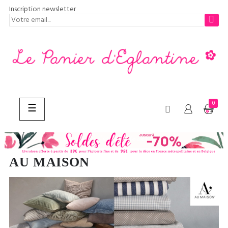
Inscription newsletter
0
Basculer
☰
la
navigation
CHERCHER
AU MAISON