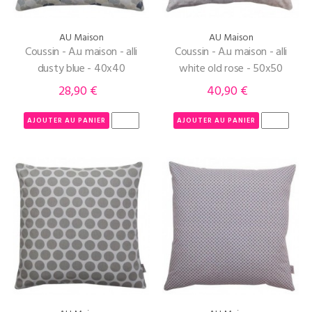
AU Maison
AU Maison
Coussin - A.u maison - alli
Coussin - A.u maison - alli
dusty blue - 40x40
white old rose - 50x50
28,90 €
40,90 €
Prix
Prix
AJOUTER AU PANIER
AJOUTER AU PANIER