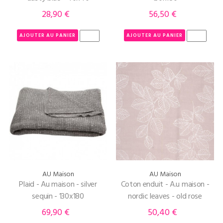
28,90 €
56,50 €
Prix
Prix
AJOUTER AU PANIER
AJOUTER AU PANIER
AU Maison
AU Maison
Plaid - Au maison - silver
Coton enduit - A.u maison -
sequin - 130x180
nordic leaves - old rose
69,90 €
50,40 €
Prix
Prix