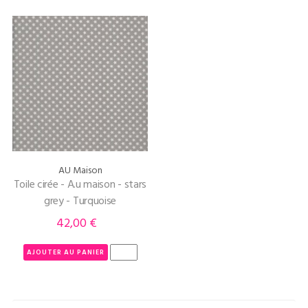
AU Maison
Toile cirée - A.u maison - stars
grey - Turquoise
42,00 €
Prix
AJOUTER AU PANIER