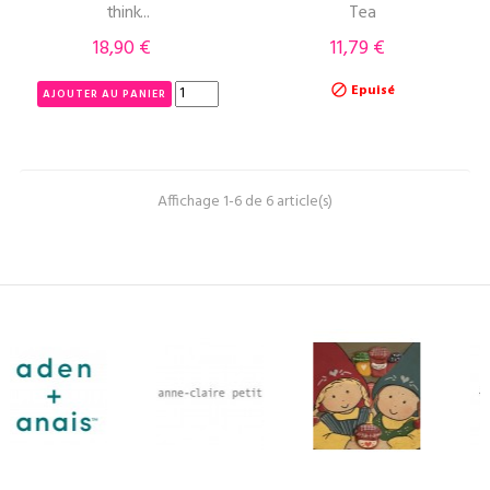
think...
Tea
18,90 €
11,79 €
Prix
Prix
Epuisé

AJOUTER AU PANIER
Affichage 1-6 de 6 article(s)