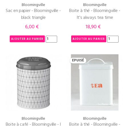
Bloomingville
Bloomingville
Sac en papier - Bloomingville -
Boite à thé - Bloomingville -
black triangle
It's always tea time
6,00 €
18,90 €
Prix
Prix
AJOUTER AU PANIER
AJOUTER AU PANIER
EPUISÉ
Bloomingville
Bloomingville
Boite à café - Bloomingville - I
Boite à thé - Bloomingville -