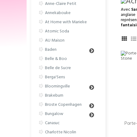
Anne-Claire Petit
Avec
Sas
Annekabouke
anglaise
représen
At Home with Marieke
fantais
Atomic Soda
AU Maison
Baden
Belle & Boo
Belle de Sucre
Berga'Sens
Bloomingville
Brakeburn
Broste Copenhagen
Bungalow
Canasuc
Porte-
Charlotte Nicolin