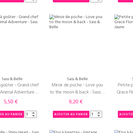
Sass & Belle
Sass & Belle
 goûter - Grand chef
Miroir de poche - Love you
Petite 
 Animal Adventure -
to the moon & back - Sass &
Grace Flo
Sass & Belle
Belle
5,50 €
9,20 €
Prix
Prix
ER AU PANIER
AJOUTER AU PANIER
AJOUTE