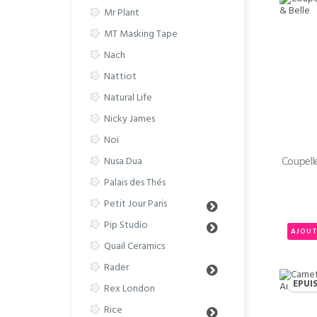
Mr Plant
MT Masking Tape
Nach
Nattiot
Natural Life
Nicky James
Noï
Coupell
Nusa Dua
Palais des Thés
Petit Jour Paris
Pip Studio
AJOUT
Quail Ceramics
Rader
EPUI
Rex London
Rice