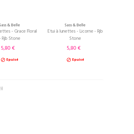
Sass & Belle
Sass & Belle
nettes - Grace Floral
Etui à lunettes - Licorne - Rjb
- Rjb Stone
Stone
5,80 €
5,80 €
Prix
Prix
Epuisé
Epuisé


s)