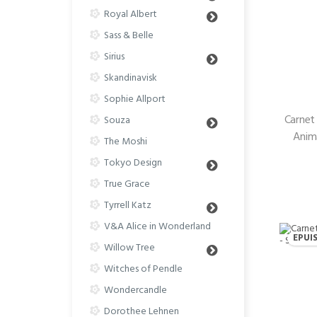
Royal Albert
Sass & Belle
Sirius
Skandinavisk
Sophie Allport
Carnet 
Souza
Anim
The Moshi
Tokyo Design
True Grace
Tyrrell Katz
V&A Alice in Wonderland
EPUI
Willow Tree
Witches of Pendle
Wondercandle
Dorothee Lehnen