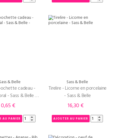
Sass & Belle
Sass & Belle
pochette cadeau -
Tirelire - Licorne en porcelaine
ral - Sass & Belle -
- Sass & Belle
Jaune
0,65 €
16,30 €
Prix
Prix
R AU PANIER
AJOUTER AU PANIER