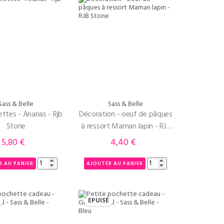
Sass & Belle
Sass & Belle
nettes - Ananas - Rjb
Décoration - oeuf de pâques
Stone
à ressort Maman lapin - RJB
Stone
5,80 €
4,40 €
Prix
Prix
R AU PANIER
AJOUTER AU PANIER
EPUISÉ