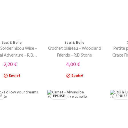
Sass & Belle
Sass & Belle
Sorcier hibou Wise -
Crochet blaireau - Woodland
Petite 
al Adventure - RJB
Friends - RJB Stone
Grace Flo
Stone
2,20 €
4,00 €
Prix
Prix
Epuisé
Epuisé


SÉ
EPUISÉ
EPUISÉ