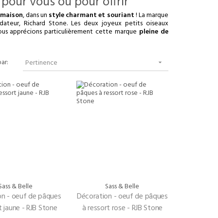
 maison
, dans un
style charmant et souriant
! La marque
dateur, Richard Stone. Les deux joyeux petits oiseaux
 nous apprécions particulièrement cette marque
pleine de
par:
Pertinence

Sass & Belle
Sass & Belle
on - oeuf de pâques
Décoration - oeuf de pâques
t jaune - RJB Stone
à ressort rose - RJB Stone