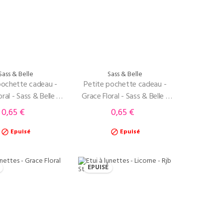
Sass & Belle
Sass & Belle
pochette cadeau -
Petite pochette cadeau -
ral - Sass & Belle -
Grace Floral - Sass & Belle -
Rose
Bleu
0,65 €
0,65 €
Prix
Prix
Epuisé
Epuisé


EPUISÉ