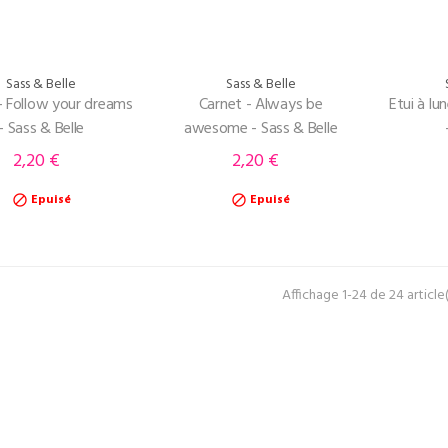
Sass & Belle
Sass & Belle
- Follow your dreams
Carnet - Always be
Etui à lu
- Sass & Belle
awesome - Sass & Belle
2,20 €
2,20 €
Prix
Prix
Epuisé
Epuisé


Affichage 1-24 de 24 article(