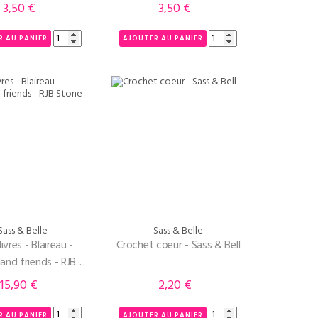
3,50 €
3,50 €
Prix
Prix
R AU PANIER
AJOUTER AU PANIER
Sass & Belle
Sass & Belle
livres - Blaireau -
Crochet coeur - Sass & Bell
nd friends - RJB
Stone
15,90 €
2,20 €
Prix
Prix
R AU PANIER
AJOUTER AU PANIER