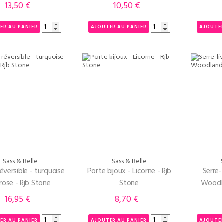
13,50 €
10,50 €
Prix
Prix
ER AU PANIER
AJOUTER AU PANIER
AJOUTE
Sass & Belle
Sass & Belle
réversible - turquoise
Porte bijoux - Licorne - Rjb
Serre-
et rose - Rjb Stone
Stone
Woodla
16,95 €
8,70 €
Prix
Prix
ER AU PANIER
AJOUTER AU PANIER
AJOUTE