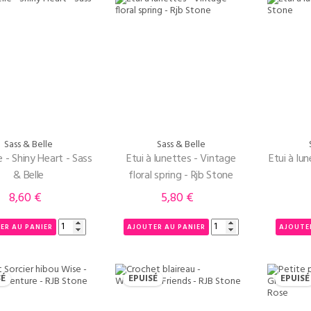
Sass & Belle
Sass & Belle
e - Shiny Heart - Sass
Etui à lunettes - Vintage
Etui à lu
& Belle
floral spring - Rjb Stone
8,60 €
5,80 €
Prix
Prix
ER AU PANIER
AJOUTER AU PANIER
AJOUTE
SÉ
EPUISÉ
EPUISÉ