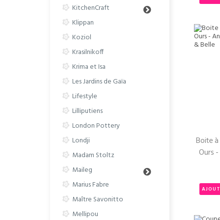
KitchenCraft
Klippan
Koziol
Krasilnikoff
Krima et Isa
Les Jardins de Gaïa
Lifestyle
Lilliputiens
London Pottery
Boite à
Londji
Ours -
Madam Stoltz
Maileg
Marius Fabre
AJOUT
Maître Savonitto
Mellipou