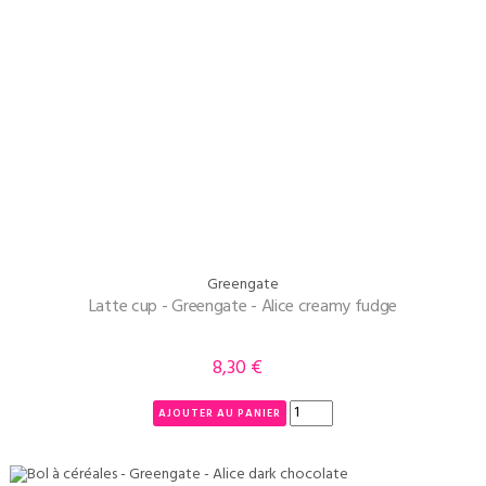
Greengate
Latte cup - Greengate - Alice creamy fudge
8,30 €
Prix
AJOUTER AU PANIER