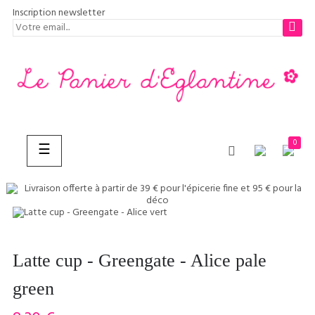
Inscription newsletter
0
Basculer
☰
la
navigation
CHERCHER
Latte cup - Greengate - Alice pale
green