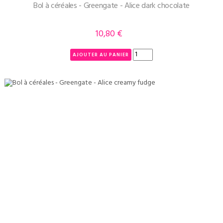
Bol à céréales - Greengate - Alice dark chocolate
10,80 €
Prix
AJOUTER AU PANIER