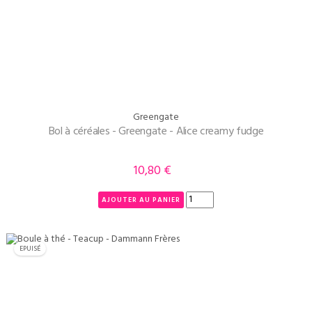
Greengate
Bol à céréales - Greengate - Alice creamy fudge
10,80 €
Prix
AJOUTER AU PANIER
EPUISÉ