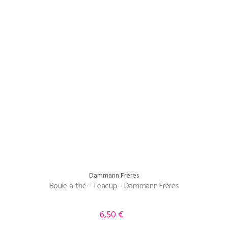
Dammann Frères
Boule à thé - Teacup - Dammann Frères
6,50 €
Prix