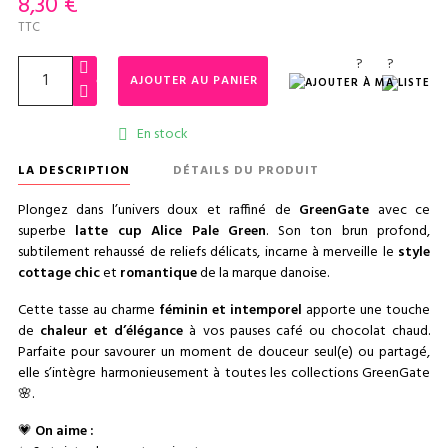
8,30 €
TTC
?
?
AJOUTER AU PANIER
En stock

LA DESCRIPTION
DÉTAILS DU PRODUIT
Plongez dans l’univers doux et raffiné de
GreenGate
avec ce
superbe
latte cup Alice Pale Green
. Son ton brun profond,
subtilement rehaussé de reliefs délicats, incarne à merveille le
style
cottage chic
et
romantique
de la marque danoise.
Cette tasse au charme
féminin et intemporel
apporte une touche
de
chaleur et d’élégance
à vos pauses café ou chocolat chaud.
Parfaite pour savourer un moment de douceur seul(e) ou partagé,
elle s’intègre harmonieusement à toutes les collections GreenGate
🌸.
💗
On aime :