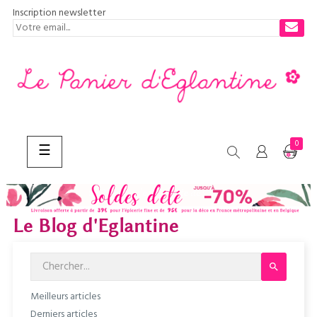
Inscription newsletter
0
Basculer
☰
la
navigation
CHERCHER
Le Blog d'Eglantine

Meilleurs articles
Derniers articles