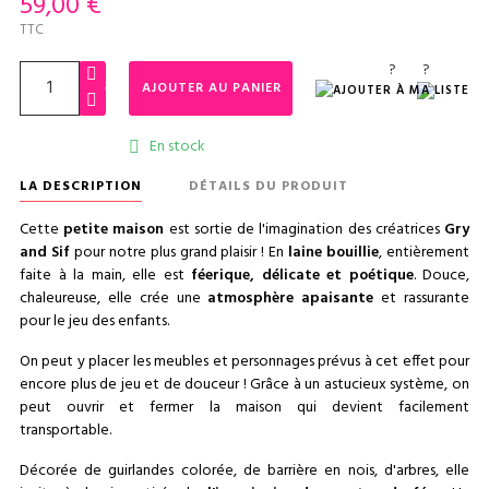
59,00 €
TTC
?
?
AJOUTER AU PANIER
En stock

LA DESCRIPTION
DÉTAILS DU PRODUIT
Cette
petite maison
est sortie de l'imagination des créatrices
Gry
and Sif
pour notre plus grand plaisir ! En
laine bouillie
, entièrement
faite à la main, elle est
féerique, délicate et poétique
. Douce,
chaleureuse, elle crée une
atmosphère apaisante
et rassurante
pour le jeu des enfants.
On peut y placer les meubles et personnages prévus à cet effet pour
encore plus de jeu et de douceur ! Grâce à un astucieux système, on
peut ouvrir et fermer la maison qui devient facilement
transportable.
Décorée de guirlandes colorée, de barrière en nois, d'arbres, elle