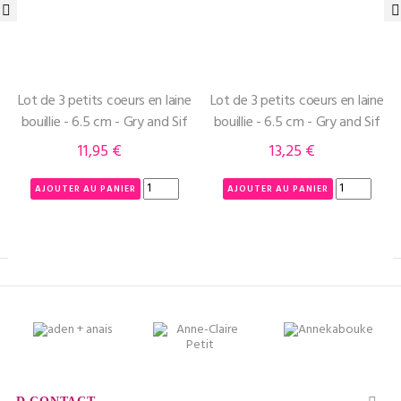
‹
›
Lot de 3 petits coeurs en laine
Lot de 3 petits coeurs en laine
bouillie - 6.5 cm - Gry and Sif
bouillie - 6.5 cm - Gry and Sif
11,95 €
13,25 €
Prix
Prix
AJOUTER AU PANIER
AJOUTER AU PANIER