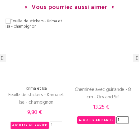
Vous pourriez aussi aimer
‹
›
Krima et Isa
Cheminée avec guirlande - 8
Feuille de stickers - Krima et
cm - Gry and Sif
Isa - champignon
13,25 €
Prix
9,80 €
Prix
AJOUTER AU PANIER
AJOUTER AU PANIER