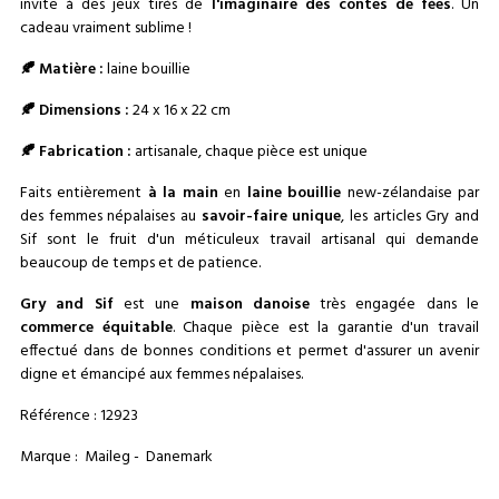
invite à des jeux tirés de
l'imaginaire des contes de fées
. Un
cadeau vraiment sublime !
🍂 Matière :
laine bouillie
🍂
Dimensions :
24 x 16 x 22 cm
🍂
Fabrication :
artisanale, chaque pièce est unique
Faits entièrement
à la main
en
laine bouillie
new-zélandaise par
des femmes népalaises au
savoir-faire unique
, les articles Gry and
Sif sont le fruit d'un méticuleux travail artisanal qui demande
beaucoup de temps et de patience.
Gry and Sif
est une
maison danoise
très engagée dans le
commerce équitable
. Chaque pièce est la garantie d'un travail
effectué dans de bonnes conditions et permet d'assurer un avenir
digne et émancipé aux femmes népalaises.
Référence : 12923
Marque : Maileg - Danemark