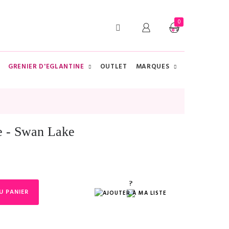
0
GRENIER D'EGLANTINE
OUTLET
MARQUES
CHERCHER
e - Swan Lake
?
?
U PANIER