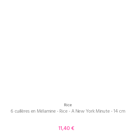
Rice
6 cuillères en Mélamine - Rice - A New York Minute - 14 cm
11,40 €
Prix