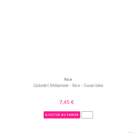
Rice
Gobelet Mélamine - Rice - Swan lake
7,45 €
Prix
AJOUTER AU PANIER