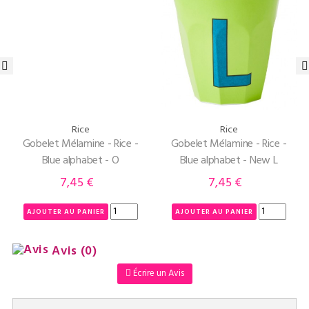
‹
›
Rice
Rice
Gobelet Mélamine - Rice -
Gobelet Mélamine - Rice -
Blue alphabet - O
Blue alphabet - New L
7,45 €
7,45 €
Prix
Prix
AJOUTER AU PANIER
AJOUTER AU PANIER
Avis
(0)
Écrire un Avis