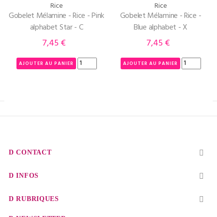
Rice
Rice
Gobelet Mélamine - Rice - Pink
Gobelet Mélamine - Rice -
alphabet Star - C
Blue alphabet - X
7,45 €
7,45 €
Prix
Prix
AJOUTER AU PANIER
AJOUTER AU PANIER
CONTACT

INFOS

RUBRIQUES
