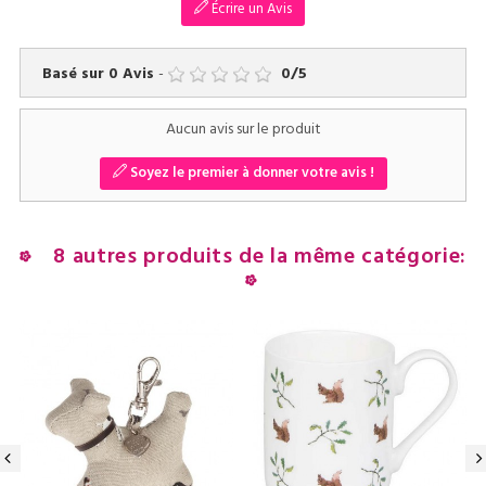
Écrire un Avis
Basé sur
0
Avis
-
0
/
5
Aucun avis sur le produit
Soyez le premier à donner votre avis !
8 autres produits de la même catégorie:
‹
›