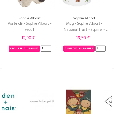
Sophie Allport
Sophie Allport
Porte clé - Sophie Allport -
Mug - Sophie Allport -
woof
National Trust - Squirrel -
Ecureuil
12,90 €
19,50 €
Prix
Prix
AJOUTER AU PANIER
AJOUTER AU PANIER