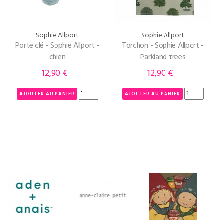
Sophie Allport
Sophie Allport
Porte clé - Sophie Allport -
Torchon - Sophie Allport -
chien
Parkland trees
12,90 €
12,90 €
Prix
Prix
AJOUTER AU PANIER
AJOUTER AU PANIER