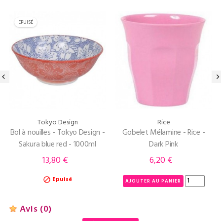
EPUISÉ
‹
›
Tokyo Design
Rice
Bol à nouilles - Tokyo Design -
Gobelet Mélamine - Rice -
Sakura blue red - 1000ml
Dark Pink
13,80 €
6,20 €
Prix
Prix
Epuisé

AJOUTER AU PANIER
Avis
(0)