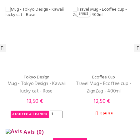
EPUISÉ
‹
›
Tokyo Design
Ecoffee Cup
Mug - Tokyo Design - Kawaii
Travel Mug - Ecoffee cup -
lucky cat - Rose
ZignZag - 400ml
13,50 €
12,50 €
Prix
Prix
Epuisé

AJOUTER AU PANIER
Avis
(0)