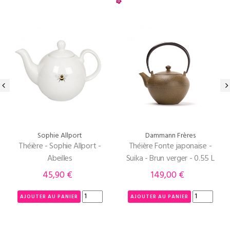
‹
›
Sophie Allport
Dammann Frères
Théière - Sophie Allport -
Théière Fonte japonaise -
Abeilles
Suika - Brun verger - 0.55 L
45,90 €
149,00 €
Prix
Prix
AJOUTER AU PANIER
AJOUTER AU PANIER