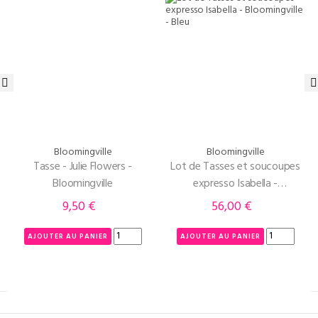
‹
›
Bloomingville
Bloomingville
Tasse - Julie Flowers -
Lot de Tasses et soucoupes
Bloomingville
expresso Isabella -
Bloomingville - Bleu
9,50 €
56,00 €
Prix
Prix
AJOUTER AU PANIER
AJOUTER AU PANIER