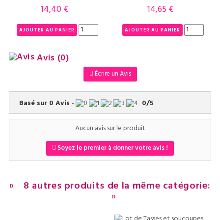
14,40 €
14,65 €
Prix
Prix
AJOUTER AU PANIER
AJOUTER AU PANIER
Avis
(0)
Écrire un Avis
Basé sur
0
Avis
-
0
/
5
Aucun avis sur le produit
Soyez le premier à donner votre avis !
8 autres produits de la même catégorie: