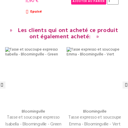
5,90 €
Prix
AJOUTER AU PANIER
Epuisé

Les clients qui ont acheté ce produit
ont également acheté:
‹
›
Bloomingville
Bloomingville
Tasse et soucoupe expresso
Tasse expresso et soucoupe
Isabella - Bloomingville - Green
Emma - Bloomingville - Vert