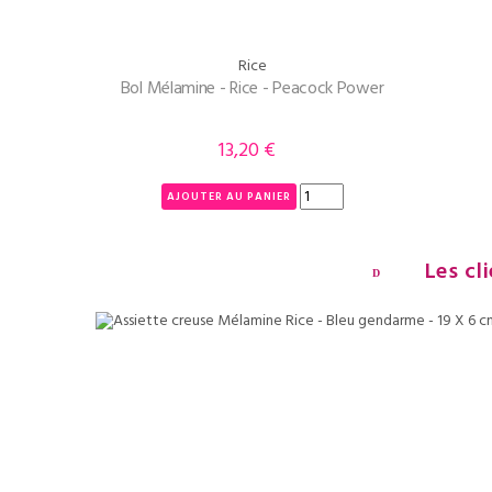
Rice
Bol Mélamine - Rice - Peacock Power
13,20 €
Prix
AJOUTER AU PANIER
Les cl