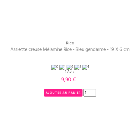
Rice
Assiette creuse Mélamine Rice - Bleu gendarme - 19 X 6 cm
1 Avis
9,90 €
Prix
AJOUTER AU PANIER