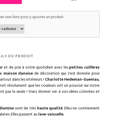
er une liste pour y ajouter un produit
ILS DU PRODUIT
ur
et de joie à votre quotidien avec les
petites cuillères
ne
maison danoise
de décoration qui s'est donnée pour
rtout dans les intérieurs !
Charlotte Hedeman-Gueniau
,
roit résolument que les couleurs ont un pouvoir sur notre
'est pas la seule ! Osez donner vie à vos idées colorées et
mélamine
sont de très
haute qualité
. Elles ne contiennent
alates. Elles passent au
lave-vaisselle
.