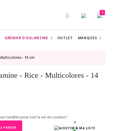
0
GRENIER D'EGLANTINE
OUTLET
MARQUES
CHERCHER
 Multicolores - 14 cm
amine - Rice - Multicolores - 14
urs tendres pour voir la vie en couleur !
?
?
U PANIER