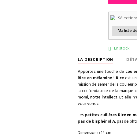
Sélectionn
En stock

LA DESCRIPTION
DÉTA
Apportez une touche de
coule
Rice en mélamine
!
Rice
est u
mission de semer de la couleur pa
la co-fondatrice de la marque c
moral, notre intellect. Et elle n
vous verrez !
Les
petites cuillères Rice en 
pas de bisphénol A
, pas de pht
Dimensions : 14 cm