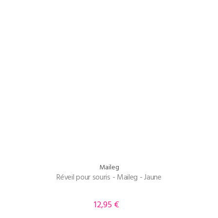
Maileg
Réveil pour souris - Maileg - Jaune
12,95 €
Prix