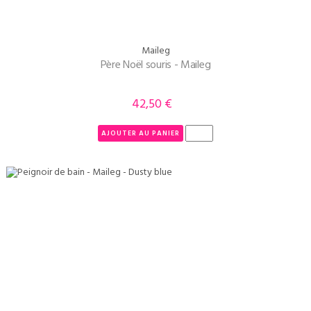
Maileg
Père Noël souris - Maileg
42,50 €
Prix
AJOUTER AU PANIER