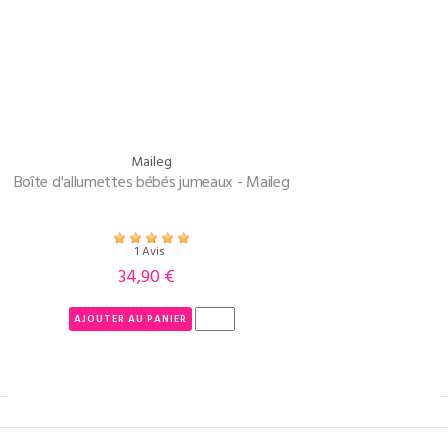
Maileg
Boîte d'allumettes bébés jumeaux - Maileg
1 Avis
34,90 €
Prix
AJOUTER AU PANIER