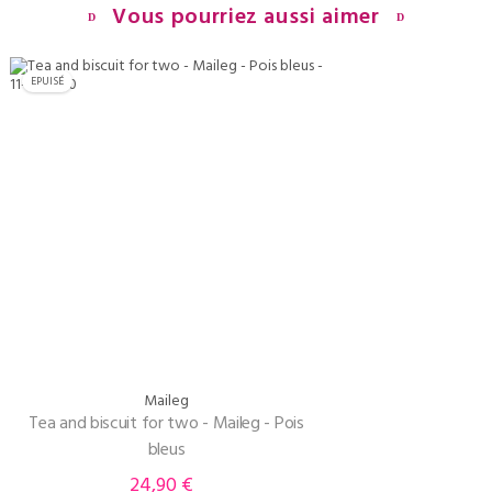
Vous pourriez aussi aimer
EPUISÉ
Maileg
Tea and biscuit for two - Maileg - Pois
bleus
24,90 €
Prix