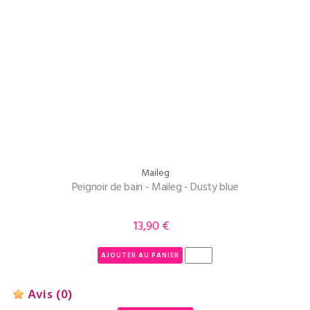
Maileg
Peignoir de bain - Maileg - Dusty blue
13,90 €
Prix
AJOUTER AU PANIER
Avis
(0)