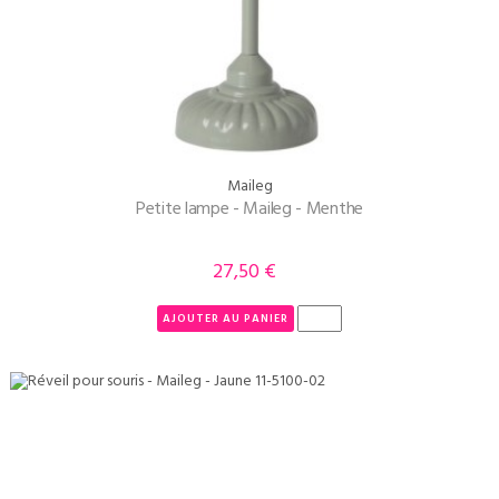
Maileg
Petite lampe - Maileg - Menthe
27,50 €
Prix
AJOUTER AU PANIER