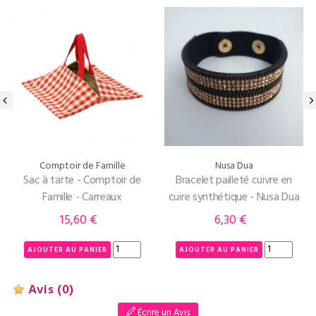
‹
›
Comptoir de Famille
Nusa Dua
Sac à tarte - Comptoir de
Bracelet pailleté cuivre en
Famille - Carreaux
cuire synthétique - Nusa Dua
15,60 €
6,30 €
Prix
Prix
AJOUTER AU PANIER
AJOUTER AU PANIER
Avis
(0)
Écrire un Avis