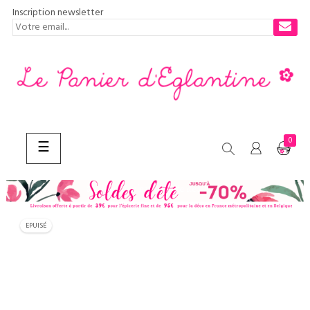
Inscription newsletter
0
Basculer
☰
la
navigation
CHERCHER
EPUISÉ