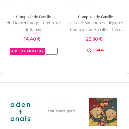
Comptoir de Famille
Comptoir de Famille
Bol Damier Rouge - Comptoir
Tasse et soucoupe à déjeuner
de Famille
- Comptoir de Famille - Damier
Rouge
14,40 €
22,90 €
Prix
Prix
Epuisé

AJOUTER AU PANIER